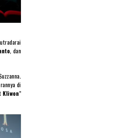
sutradarai
anto
, dan
uzzanna.
rannya di
 Kliwon
”