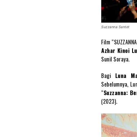
Suzzanna Santet
Film “SUZZANNA:
Azhar Kinoi Lu
Sunil Soraya.
Bagi
Luna M
Sebelumnya, Lu
“
Suzzanna: Be
(2023).