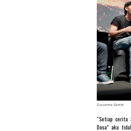
Suzzanna Santet
“Setiap cerita
Dosa” aku tida