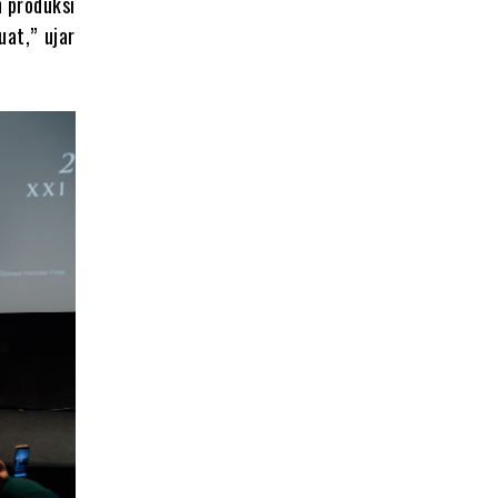
n produksi
at,” ujar