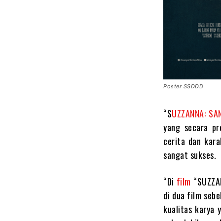
Poster SSDDD
“S
UZZANNA: SAN
yang secara pr
cerita dan kara
sangat sukses.
“Di
film
“SUZZAN
di dua film se
kualitas karya 