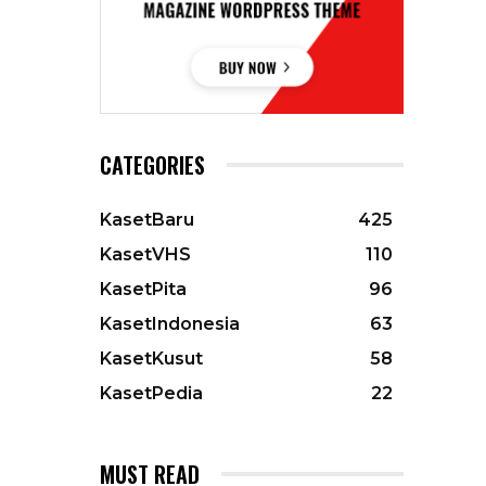
CATEGORIES
KasetBaru
425
KasetVHS
110
KasetPita
96
KasetIndonesia
63
KasetKusut
58
KasetPedia
22
MUST READ