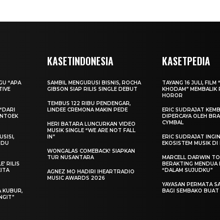
KASETINDONESIA
KASETPEDIA
AGU “APA
SAMBIL MENGURUSI BISNIS, ROCHA
TAYANG 16 JULI, FILM 
TIVE
GIBSON SIAP RILIS SINGLE DEBUT
KHODAM” MEMBALIK 
HOROR
TEMBUS 122 RIBU PENDENGAR,
“DARI
LINDEE CREMONA MAKIN PEDE
ERIC SUDRAJAT KEMB
ENTOEK
DIPERCAYA OLEH BRA
CYMBAL
HERI BATARA LUNCURKAN VIDEO
MUSIK SINGLE “WE ARE NOT FALL
SISI,
IN”
ERIC SUDRAJAT ING
INDU
EKOSISTEM MUSIK DI
WONGALAS COMEBACK! SIAPKAN
TUR NUSANTARA
MARCELL DARWIN T
’ RILIS
BERAKTING MENDUA D
KITA
“DALAM SUJUDKU”
AGNEZ MO HADIRI IHEARTRADIO
MUSIC AWARDS 2026
YAYASAN PERMATA S
A KUBUR,
BAGI SEMBAKO BUA
NGIT”