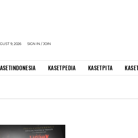
UST 9, 2026
SIGN IN / JOIN
ASETINDONESIA
KASETPEDIA
KASETPITA
KASE