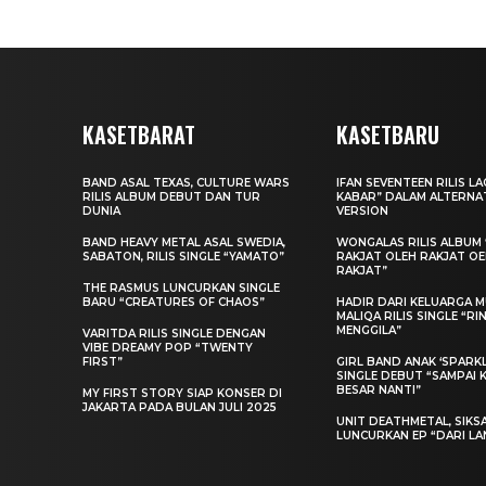
KASETBARAT
KASETBARU
BAND ASAL TEXAS, CULTURE WARS
IFAN SEVENTEEN RILIS L
RILIS ALBUM DEBUT DAN TUR
KABAR” DALAM ALTERNA
DUNIA
VERSION
BAND HEAVY METAL ASAL SWEDIA,
WONGALAS RILIS ALBUM 
SABATON, RILIS SINGLE “YAMATO”
RAKJAT OLEH RAKJAT O
RAKJAT”
THE RASMUS LUNCURKAN SINGLE
BARU “CREATURES OF CHAOS”
HADIR DARI KELUARGA MU
MALIQA RILIS SINGLE “R
MENGGILA”
VARITDA RILIS SINGLE DENGAN
VIBE DREAMY POP “TWENTY
FIRST”
GIRL BAND ANAK ‘SPARKLE
SINGLE DEBUT “SAMPAI 
BESAR NANTI”
MY FIRST STORY SIAP KONSER DI
JAKARTA PADA BULAN JULI 2025
UNIT DEATHMETAL, SIKS
LUNCURKAN EP “DARI LA