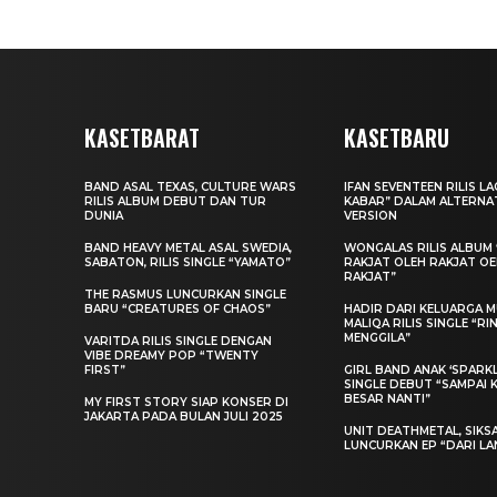
KASETBARAT
KASETBARU
BAND ASAL TEXAS, CULTURE WARS
IFAN SEVENTEEN RILIS L
RILIS ALBUM DEBUT DAN TUR
KABAR” DALAM ALTERNA
DUNIA
VERSION
BAND HEAVY METAL ASAL SWEDIA,
WONGALAS RILIS ALBUM 
SABATON, RILIS SINGLE “YAMATO”
RAKJAT OLEH RAKJAT O
RAKJAT”
THE RASMUS LUNCURKAN SINGLE
BARU “CREATURES OF CHAOS”
HADIR DARI KELUARGA MU
MALIQA RILIS SINGLE “R
MENGGILA”
VARITDA RILIS SINGLE DENGAN
VIBE DREAMY POP “TWENTY
FIRST”
GIRL BAND ANAK ‘SPARKLE
SINGLE DEBUT “SAMPAI 
BESAR NANTI”
MY FIRST STORY SIAP KONSER DI
JAKARTA PADA BULAN JULI 2025
UNIT DEATHMETAL, SIKS
LUNCURKAN EP “DARI LA