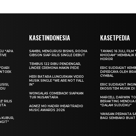
KASETINDONESIA
KASETPEDIA
AGU “APA
SAMBIL MENGURUSI BISNIS, ROCHA
TAYANG 16 JULI, FILM 
TIVE
GIBSON SIAP RILIS SINGLE DEBUT
KHODAM” MEMBALIK 
HOROR
TEMBUS 122 RIBU PENDENGAR,
“DARI
LINDEE CREMONA MAKIN PEDE
ERIC SUDRAJAT KEMB
ENTOEK
DIPERCAYA OLEH BRA
CYMBAL
HERI BATARA LUNCURKAN VIDEO
MUSIK SINGLE “WE ARE NOT FALL
SISI,
IN”
ERIC SUDRAJAT ING
INDU
EKOSISTEM MUSIK DI
WONGALAS COMEBACK! SIAPKAN
TUR NUSANTARA
MARCELL DARWIN T
’ RILIS
BERAKTING MENDUA D
KITA
“DALAM SUJUDKU”
AGNEZ MO HADIRI IHEARTRADIO
MUSIC AWARDS 2026
YAYASAN PERMATA S
A KUBUR,
BAGI SEMBAKO BUA
NGIT”