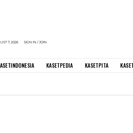
UST 7, 2026
SIGN IN / JOIN
ASETINDONESIA
KASETPEDIA
KASETPITA
KASE