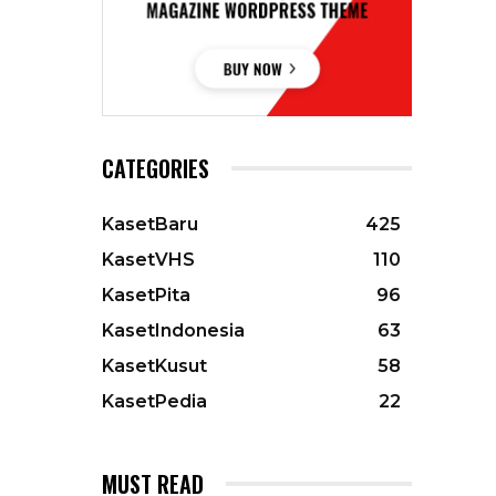
CATEGORIES
KasetBaru
425
KasetVHS
110
KasetPita
96
KasetIndonesia
63
KasetKusut
58
KasetPedia
22
MUST READ