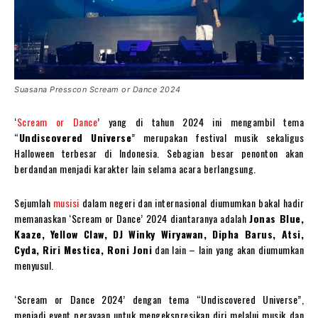
Suasana Presscon Scream or Dance 2024
‘
Scream or Dance
’ yang di tahun 2024 ini mengambil tema
“
Undiscovered Universe
” merupakan festival musik sekaligus
Halloween terbesar di Indonesia. Sebagian besar penonton akan
berdandan menjadi karakter lain selama acara berlangsung.
Sejumlah
musisi
dalam negeri dan internasional diumumkan bakal hadir
memanaskan ‘Scream or Dance’ 2024 diantaranya adalah
Jonas Blue,
Kaaze, Yellow Claw, DJ Winky Wiryawan, Dipha Barus, Atsi,
Cyda, Riri Mestica, Roni Joni
dan lain – lain yang akan diumumkan
menyusul.
‘Scream or Dance 2024’ dengan tema “Undiscovered Universe”,
menjadi event perayaan untuk mengekspresikan diri melalui musik dan