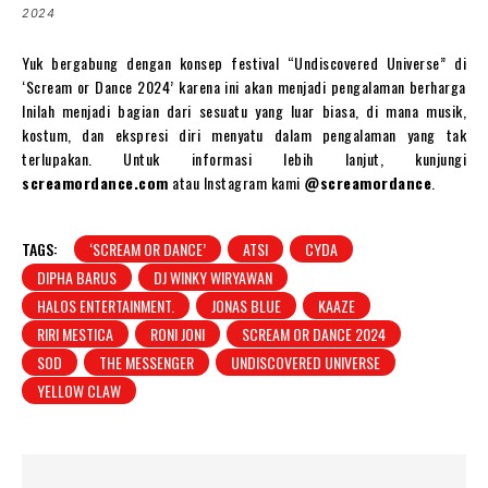
2024
Yuk bergabung dengan konsep festival “Undiscovered Universe” di
‘Scream or Dance 2024’ karena ini akan menjadi pengalaman berharga
Inilah menjadi bagian dari sesuatu yang luar biasa, di mana musik,
kostum, dan ekspresi diri menyatu dalam pengalaman yang tak
terlupakan. Untuk informasi lebih lanjut, kunjungi
screamordance.com
atau Instagram kami
@screamordance
.
TAGS:
‘SCREAM OR DANCE’
ATSI
CYDA
DIPHA BARUS
DJ WINKY WIRYAWAN
HALOS ENTERTAINMENT.
JONAS BLUE
KAAZE
RIRI MESTICA
RONI JONI
SCREAM OR DANCE 2024
SOD
THE MESSENGER
UNDISCOVERED UNIVERSE
YELLOW CLAW