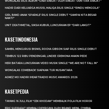
WONGALAS RILIS ALBUM “DARI RAKJAT OLEH RAKJAT OENTOEK RAKJAT”
HADIR DARI KELUARGA MUSISI, MALIQA RILIS SINGLE “RINDU MENGGILA”
GIRL BAND ANAK ‘SPARKLE’ RILIS SINGLE DEBUT “SAMPAI KITA BESAR
NANTI”
UNIT DEATHMETAL, SIKSA KUBUR, LUNCURKAN EP “DARI LANGIT”
KASETINDONESIA
SAMBIL MENGURUSI BISNIS, ROCHA GIBSON SIAP RILIS SINGLE DEBUT
TEMBUS 122 RIBU PENDENGAR, LINDEE CREMONA MAKIN PEDE
HERI BATARA LUNCURKAN VIDEO MUSIK SINGLE “WE ARE NOT FALL IN”
WONGALAS COMEBACK! SIAPKAN TUR NUSANTARA
AGNEZ MO HADIRI IHEARTRADIO MUSIC AWARDS 2026
KASETPEDIA
TAYANG 16 JULI, FILM “CEK KHODAM” MEMBALIK POLA FILM HOROR
ERIC SUDRAJAT KEMBALI DIPERCAYA OLEH BRAND MEINL CYMBAL