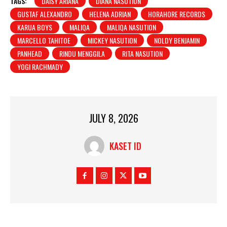
TAGS:
DAISY ARIANA
DIANA NASUTION
GUSTAF ALEXANDRO
HELENA ADRIAN
HORAHORE RECORDS
KARUA BOYS
MALIQA
MALIQA NASUTION
MARCELLO TAHITOE
MICKEY NASUTION
NOLDY BENJAMIN
PANHEAD
RINDU MENGGILA
RITA NASUTION
YOGI RACHMADY
JULY 8, 2026
KASET ID