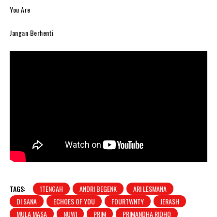
You Are
Jangan Berhenti
TAGS:
1TENGAH
ANDRI BEGENK
ARI LESMANA
DI SANA
ECHOES OF YOU
FOURTWNTY
JERASH
MULA MASA
NUWI
PRIM
PRIMANDHA RIDHO