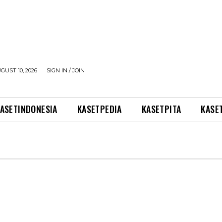
UST 10, 2026
SIGN IN / JOIN
ASETINDONESIA
KASETPEDIA
KASETPITA
KASE