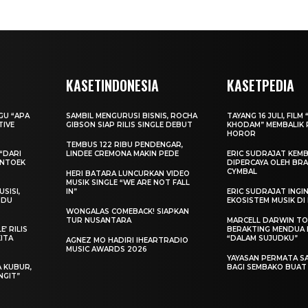
KASETINDONESIA
KASETPEDIA
AGU “APA
SAMBIL MENGURUSI BISNIS, ROCHA
TAYANG 16 JULI, FILM 
TIVE
GIBSON SIAP RILIS SINGLE DEBUT
KHODAM” MEMBALIK 
HOROR
TEMBUS 122 RIBU PENDENGAR,
“DARI
LINDEE CREMONA MAKIN PEDE
ERIC SUDRAJAT KEMB
ENTOEK
DIPERCAYA OLEH BRA
CYMBAL
HERI BATARA LUNCURKAN VIDEO
MUSIK SINGLE “WE ARE NOT FALL
SISI,
IN”
ERIC SUDRAJAT ING
INDU
EKOSISTEM MUSIK DI
WONGALAS COMEBACK! SIAPKAN
TUR NUSANTARA
MARCELL DARWIN T
’ RILIS
BERAKTING MENDUA D
KITA
“DALAM SUJUDKU”
AGNEZ MO HADIRI IHEARTRADIO
MUSIC AWARDS 2026
YAYASAN PERMATA S
A KUBUR,
BAGI SEMBAKO BUA
NGIT”