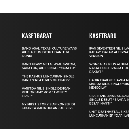
KASETBARAT
KASETBARU
BAND ASAL TEXAS, CULTURE WARS
IFAN SEVENTEEN RILIS L
RILIS ALBUM DEBUT DAN TUR
KABAR” DALAM ALTERNA
DUNIA
VERSION
BAND HEAVY METAL ASAL SWEDIA,
WONGALAS RILIS ALBUM 
SABATON, RILIS SINGLE “YAMATO”
RAKJAT OLEH RAKJAT O
RAKJAT”
THE RASMUS LUNCURKAN SINGLE
BARU “CREATURES OF CHAOS”
HADIR DARI KELUARGA MU
MALIQA RILIS SINGLE “R
MENGGILA”
VARITDA RILIS SINGLE DENGAN
VIBE DREAMY POP “TWENTY
FIRST”
GIRL BAND ANAK ‘SPARKLE
SINGLE DEBUT “SAMPAI 
BESAR NANTI”
MY FIRST STORY SIAP KONSER DI
JAKARTA PADA BULAN JULI 2025
UNIT DEATHMETAL, SIKS
LUNCURKAN EP “DARI LA