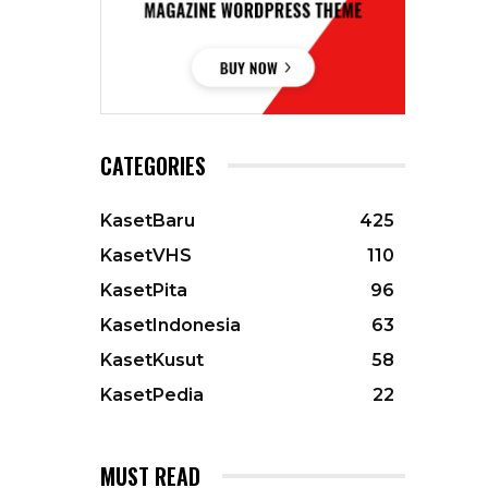
CATEGORIES
KasetBaru
425
KasetVHS
110
KasetPita
96
KasetIndonesia
63
KasetKusut
58
KasetPedia
22
MUST READ