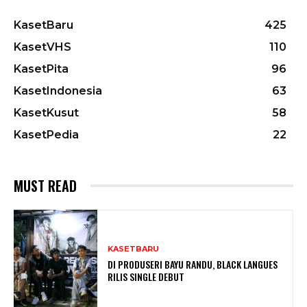
KasetBaru
425
KasetVHS
110
KasetPita
96
KasetIndonesia
63
KasetKusut
58
KasetPedia
22
MUST READ
KASETBARU
DI PRODUSERI BAYU RANDU, BLACK LANGUES
RILIS SINGLE DEBUT