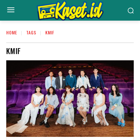
HOME
TAGS
KMIF
KMIF