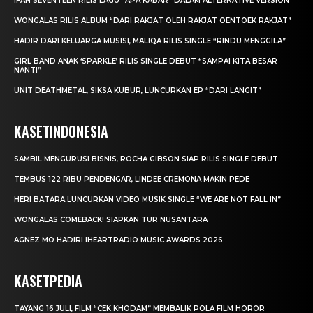
IFAN SEVENTEEN RILIS LAGU “APA KABAR” DALAM ALTERNATIVE VERSION
WONGALAS RILIS ALBUM “DARI RAKJAT OLEH RAKJAT OENTOEK RAKJAT”
HADIR DARI KELUARGA MUSISI, MALIQA RILIS SINGLE “RINDU MENGGILA”
GIRL BAND ANAK ‘SPARKLE’ RILIS SINGLE DEBUT “SAMPAI KITA BESAR
NANTI”
UNIT DEATHMETAL, SIKSA KUBUR, LUNCURKAN EP “DARI LANGIT”
KASETINDONESIA
SAMBIL MENGURUSI BISNIS, ROCHA GIBSON SIAP RILIS SINGLE DEBUT
TEMBUS 122 RIBU PENDENGAR, LINDEE CREMONA MAKIN PEDE
HERI BATARA LUNCURKAN VIDEO MUSIK SINGLE “WE ARE NOT FALL IN”
WONGALAS COMEBACK! SIAPKAN TUR NUSANTARA
AGNEZ MO HADIRI IHEARTRADIO MUSIC AWARDS 2026
KASETPEDIA
TAYANG 16 JULI, FILM “CEK KHODAM” MEMBALIK POLA FILM HOROR