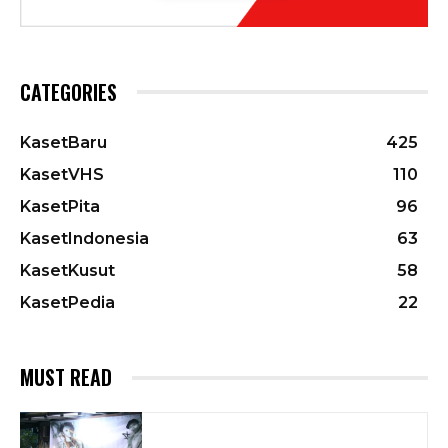
CATEGORIES
KasetBaru
425
KasetVHS
110
KasetPita
96
KasetIndonesia
63
KasetKusut
58
KasetPedia
22
MUST READ