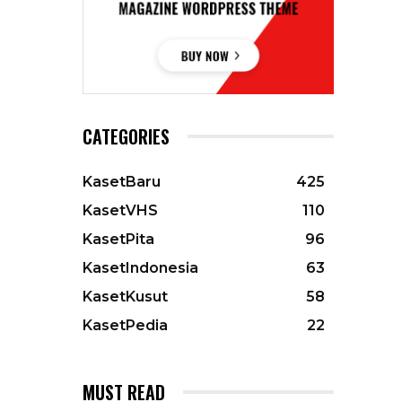
CATEGORIES
KasetBaru
425
KasetVHS
110
KasetPita
96
KasetIndonesia
63
KasetKusut
58
KasetPedia
22
MUST READ