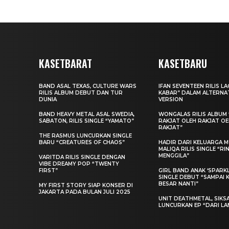
KASETBARAT
KASETBARU
BAND ASAL TEXAS, CULTURE WARS
IFAN SEVENTEEN RILIS L
RILIS ALBUM DEBUT DAN TUR
KABAR” DALAM ALTERNA
DUNIA
VERSION
BAND HEAVY METAL ASAL SWEDIA,
WONGALAS RILIS ALBUM 
SABATON, RILIS SINGLE “YAMATO”
RAKJAT OLEH RAKJAT O
RAKJAT”
THE RASMUS LUNCURKAN SINGLE
BARU “CREATURES OF CHAOS”
HADIR DARI KELUARGA MU
MALIQA RILIS SINGLE “R
MENGGILA”
VARITDA RILIS SINGLE DENGAN
VIBE DREAMY POP “TWENTY
FIRST”
GIRL BAND ANAK ‘SPARKLE
SINGLE DEBUT “SAMPAI 
BESAR NANTI”
MY FIRST STORY SIAP KONSER DI
JAKARTA PADA BULAN JULI 2025
UNIT DEATHMETAL, SIKS
LUNCURKAN EP “DARI LA