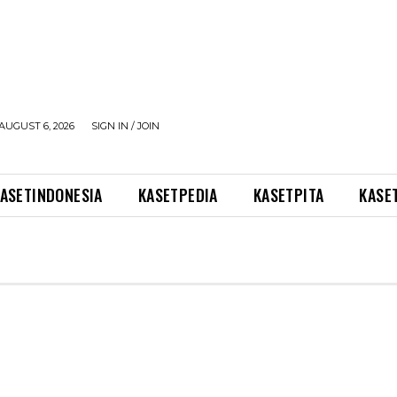
AUGUST 6, 2026
SIGN IN / JOIN
ASETINDONESIA
KASETPEDIA
KASETPITA
KASE