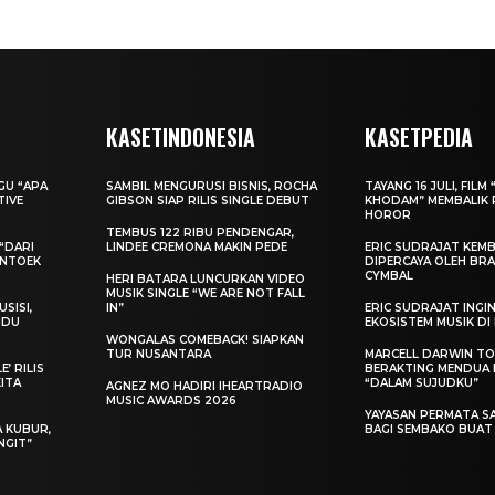
KASETINDONESIA
KASETPEDIA
AGU “APA
SAMBIL MENGURUSI BISNIS, ROCHA
TAYANG 16 JULI, FILM 
TIVE
GIBSON SIAP RILIS SINGLE DEBUT
KHODAM” MEMBALIK 
HOROR
TEMBUS 122 RIBU PENDENGAR,
“DARI
LINDEE CREMONA MAKIN PEDE
ERIC SUDRAJAT KEMB
ENTOEK
DIPERCAYA OLEH BRA
CYMBAL
HERI BATARA LUNCURKAN VIDEO
MUSIK SINGLE “WE ARE NOT FALL
SISI,
IN”
ERIC SUDRAJAT ING
INDU
EKOSISTEM MUSIK DI
WONGALAS COMEBACK! SIAPKAN
TUR NUSANTARA
MARCELL DARWIN T
’ RILIS
BERAKTING MENDUA D
KITA
“DALAM SUJUDKU”
AGNEZ MO HADIRI IHEARTRADIO
MUSIC AWARDS 2026
YAYASAN PERMATA S
A KUBUR,
BAGI SEMBAKO BUA
NGIT”