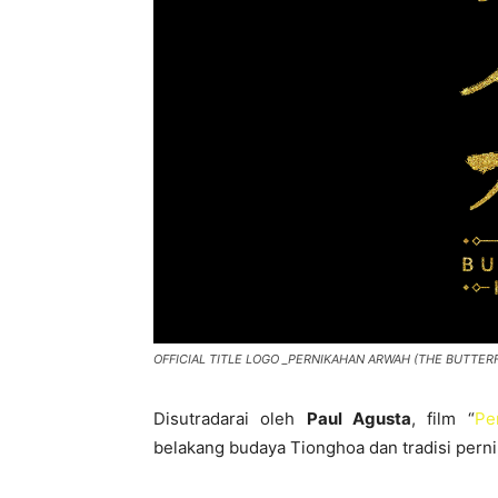
OFFICIAL TITLE LOGO _PERNIKAHAN ARWAH (THE BUTTER
Disutradarai oleh
Paul Agusta
, film “
Pe
belakang budaya Tionghoa dan tradisi pern