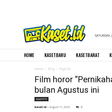
SATURDAY, 
HOME
KASETBARU
KASETBARAT
K
Home
Blog
Page 63
Film horor “Pernikah
bulan Agustus ini
KasetVHS
kaset id
-
August 11, 2024
0