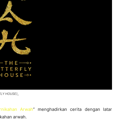
FLY HOUSE)_
rnikahan Arwah
” menghadirkan cerita dengan latar
ikahan arwah.