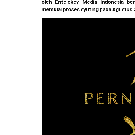
oleh Entelekey Media Indonesia ber
memulai proses syuting pada Agustus 