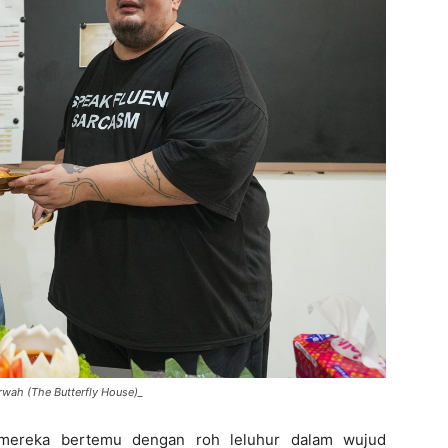
rwah (The Butterfly House)_
 mereka bertemu dengan roh leluhur dalam wujud