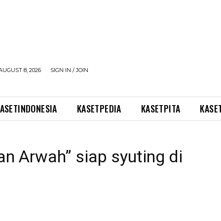
AUGUST 8, 2026
SIGN IN / JOIN
ASETINDONESIA
KASETPEDIA
KASETPITA
KASE
an Arwah” siap syuting di