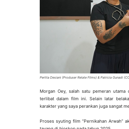
Perlita Desiani (Produser Relate Films) & Patricia Gunadi (
Morgan Oey, salah satu pemeran utama d
terlibat dalam film ini. Selain latar bela
karakter yang saya perankan juga sangat m
Proses syuting film “Pernikahan Arwah” a
tayang di bioskop pada tahun 2025.