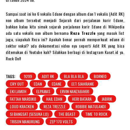
Sampai saat ini ke 6 vokalis Edane dengan album dan 1 vokalis (Adit RK)
non album tersebut menjadi Sejarah dari perjalanan karir Edane,
bahkan kalau kita simak sejarah perjalanan karir Edane di Wikipedia
ada satu vokalis non album bernama
Reza Trezzle
yang masuk list
juga, siapakah Reza ini? Apakah benar pernah memperkuat edane di
sektor vokal? ada dokumentasi video nya seperti Adit RK yang bisa
ditemukan di Youtube kah? Silahkan berbagi di Instagram Kaset.id ya.
Rock On!!
TAGS:
9299
ADIT RK
BLA BLA BLA
BORNEO
CRY OUT
EDAN
EDANE
EET SJAHRANIE
EKI LAMOH
ELPAMAS
ERVIN NANZABAKRI
FATTAH MARDIKO
HAIL EDAN
HERI BATARA
JABRIK
LOUD KRACKEN
REZA TREZZLE
ROBBIE MATULANDI
SI BANGSAT (SESUKA LO)
THE BEAST
TIME TO ROCK
TRISON MANURUNG
ZEP 170 VOLTS