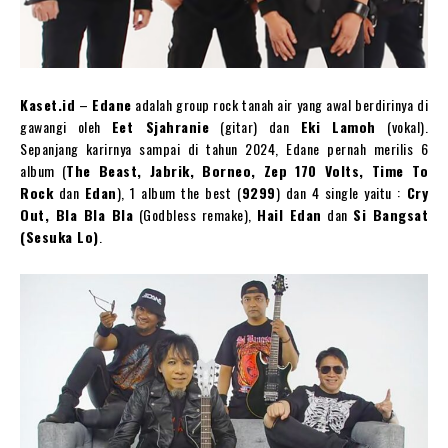
Kaset.id
–
Edane
adalah group rock tanah air yang awal berdirinya di
gawangi oleh
Eet Sjahranie
(gitar) dan
Eki Lamoh
(vokal).
Sepanjang karirnya sampai di tahun 2024, Edane pernah merilis 6
album (
The Beast, Jabrik, Borneo, Zep 170 Volts, Time To
Rock
dan
Edan
), 1 album the best (
9299
) dan 4 single yaitu :
Cry
Out, Bla Bla Bla
(Godbless remake),
Hail Edan
dan
Si Bangsat
(Sesuka Lo)
.