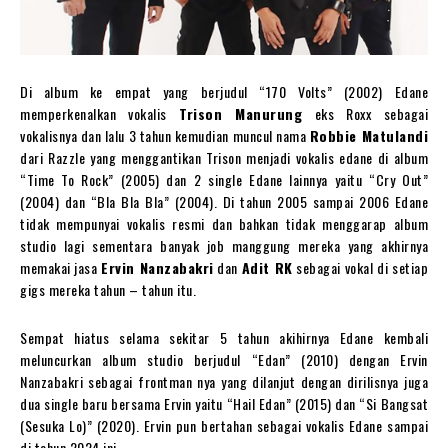
Di album ke empat yang berjudul “170 Volts” (2002) Edane
memperkenalkan vokalis
Trison Manurung
eks Roxx sebagai
vokalisnya dan lalu 3 tahun kemudian muncul nama
Robbie Matulandi
dari Razzle yang menggantikan Trison menjadi vokalis edane di album
“Time To Rock” (2005) dan 2 single Edane lainnya yaitu “Cry Out”
(2004) dan “Bla Bla Bla” (2004). Di tahun 2005 sampai 2006 Edane
tidak mempunyai vokalis resmi dan bahkan tidak menggarap album
studio lagi sementara banyak job manggung mereka yang akhirnya
memakai jasa
Ervin Nanzabakri
dan
Adit RK
sebagai vokal di setiap
gigs mereka tahun – tahun itu.
Sempat hiatus selama sekitar 5 tahun akihirnya Edane kembali
meluncurkan album studio berjudul “Edan” (2010) dengan Ervin
Nanzabakri sebagai frontman nya yang dilanjut dengan dirilisnya juga
dua single baru bersama Ervin yaitu “Hail Edan” (2015) dan “Si Bangsat
(Sesuka Lo)” (2020). Ervin pun bertahan sebagai vokalis Edane sampai
di tahun 2024 ini.