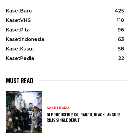
KasetBaru
425
KasetVHS
110
KasetPita
96
KasetIndonesia
63
KasetKusut
58
KasetPedia
22
MUST READ
KASETBARU
DI PRODUSERI BAYU RANDU, BLACK LANGUES
RILIS SINGLE DEBUT