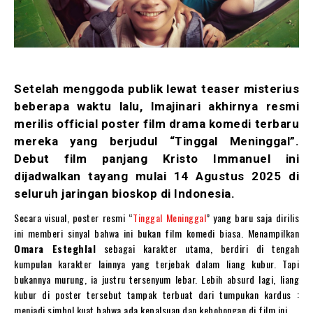
Setelah menggoda publik lewat teaser misterius
beberapa waktu lalu, Imajinari akhirnya resmi
merilis official poster film drama komedi terbaru
mereka yang berjudul “Tinggal Meninggal”.
Debut film panjang Kristo Immanuel ini
dijadwalkan tayang mulai 14 Agustus 2025 di
seluruh jaringan bioskop di Indonesia.
Secara visual, poster resmi “
Tinggal Meninggal
” yang baru saja dirilis
ini memberi sinyal bahwa ini bukan film komedi biasa. Menampilkan
Omara Esteghlal
sebagai karakter utama, berdiri di tengah
kumpulan karakter lainnya yang terjebak dalam liang kubur. Tapi
bukannya murung, ia justru tersenyum lebar. Lebih absurd lagi, liang
kubur di poster tersebut tampak terbuat dari tumpukan kardus :
menjadi simbol kuat bahwa ada kepalsuan dan kebohongan di film ini.