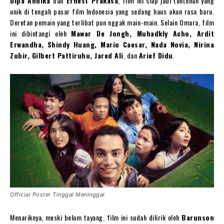
Dipa Andika
dan
Ernest Prakasa
, film ini siap jadi tontonan yang
unik di tengah pasar film Indonesia yang sedang haus akan rasa baru.
Deretan pemain yang terlibat pun nggak main-main. Selain Omara, film
ini dibintangi oleh
Mawar De Jongh, Muhadkly Acho, Ardit
Erwandha, Shindy Huang, Mario Caesar, Nada Novia, Nirina
Zubir, Gilbert Pattiruhu, Jared Ali
, dan
Arief Didu
.
Official Poster Tinggal Meninggal
Menariknya, meski belum tayang, film ini sudah dilirik oleh
Barunson