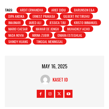
TAGS:
ARDIT ERWANDHA
ARIEF DIDU
BARUNSON E&A
DIPA ANDIKA
ERNEST PRAKASA
GILBERT PATTIRUHU
IMAJINARI
JARED ALI
JESSICA TJIU
KRISTO IMMANUEL
MARIO CAESAR
MAWAR DE JONGH
MUHADKLY ACHO
NADA NOVIA
NIRINA ZUBIR
OMARA ESTEGHLAL
SHINDY HUANG
TINGGAL MENINGGAL
MAY 16, 2025
KASET ID