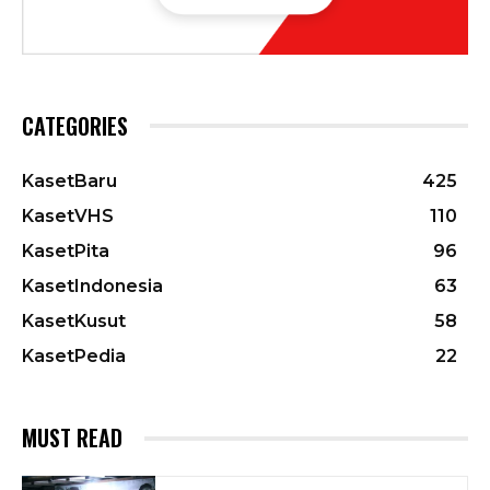
CATEGORIES
KasetBaru
425
KasetVHS
110
KasetPita
96
KasetIndonesia
63
KasetKusut
58
KasetPedia
22
MUST READ