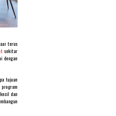
aar terus
at
sekitar
ai dengan
pa tujuan
i program
kecil dan
membangun