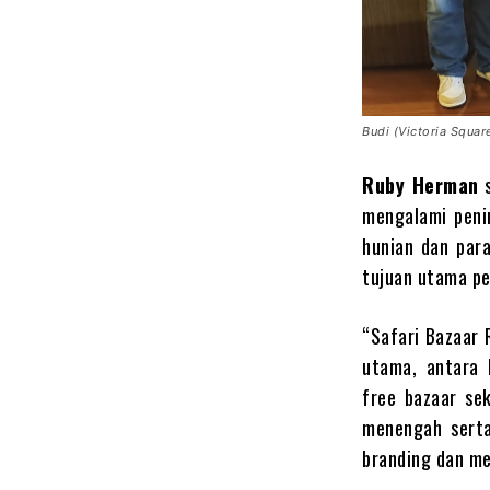
Budi (Victoria Squa
Ruby Herman
s
mengalami peni
hunian dan para
tujuan utama pe
“Safari Bazaar 
utama, antara 
free bazaar se
menengah serta
branding dan me