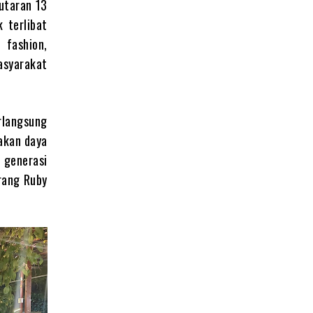
putaran 13
 terlibat
 fashion,
asyarakat
rlangsung
pakan daya
i generasi
erang Ruby