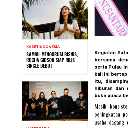
KASETINDONESIA
Kegiatan Safa
SAMBIL MENGURUSI BISNIS,
ROCHA GIBSON SIAP RILIS
bersama den
SINGLE DEBUT
serta Pulau I
kali ini bert
itu, disampi
hiburan dan 
buka puasa be
Masih konsist
peningkatan po
usaha dagang 