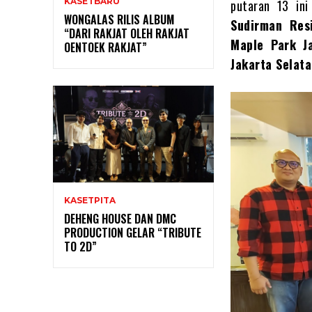
KASETBARU
putaran 13 ini
WONGALAS RILIS ALBUM
Sudirman Res
“DARI RAKJAT OLEH RAKJAT
Maple Park Ja
OENTOEK RAKJAT”
Jakarta Selat
KASETPITA
DEHENG HOUSE DAN DMC
PRODUCTION GELAR “TRIBUTE
TO 2D”