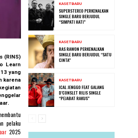
KASETBARU
SUPERSTEREO PERKENALKAN
SINGLE BARU BERJUDUL
“SIMPATI HATI”
KASETBARU
RAS RAWON PERKENALKAN
SINGLE BARU BERJUDUL “SATU
es (RINS)
CINTA”
o Learn
 13 yang
h karena
KASETBARU
ICAL JENGGO FEAT GALANG
kegiatan
D’CONSLET RILIS SINGLE
enggelar
“PEJABAT RAKUS”
aar.
membantu
an pelaku
aar
2025