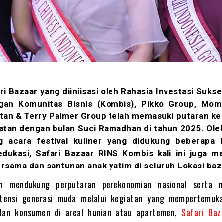
ri Bazaar yang diiniisasi oleh Rahasia Investasi Suks
gan Komunitas Bisnis (Kombis), Pikko Group, Mom
ntan & Terry Palmer Group telah memasuki putaran ke
epatan dengan bulan Suci Ramadhan di tahun 2025. Ole
ng acara festival kuliner yang didukung beberapa 
edukasi, Safari Bazaar RINS Kombis kali ini juga m
rsama dan santunan anak yatim di seluruh Lokasi baz
en mendukung perputaran perekonomian nasional serta 
tensi generasi muda melalui kegiatan yang mempertemuk
dan konsumen di areal hunian atau apartemen,
Safari Baz