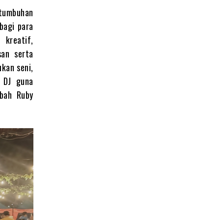
tumbuhan
bagi para
kreatif,
san serta
kan seni,
n DJ guna
mbah Ruby