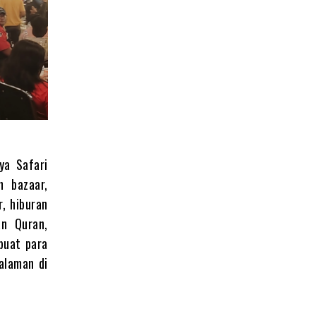
ya Safari
n bazaar,
r, hiburan
an Quran,
buat para
alaman di