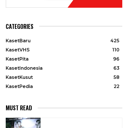
CATEGORIES
KasetBaru
425
KasetVHS
110
KasetPita
96
KasetIndonesia
63
KasetKusut
58
KasetPedia
22
MUST READ