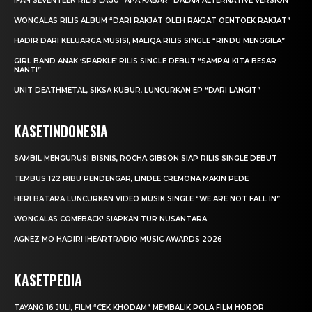
IFAN SEVENTEEN RILIS LAGU “APA KABAR” DALAM ALTERNATIVE VERSION
WONGALAS RILIS ALBUM “DARI RAKJAT OLEH RAKJAT OENTOEK RAKJAT”
HADIR DARI KELUARGA MUSISI, MALIQA RILIS SINGLE “RINDU MENGGILA”
GIRL BAND ANAK ‘SPARKLE’ RILIS SINGLE DEBUT “SAMPAI KITA BESAR
NANTI”
UNIT DEATHMETAL, SIKSA KUBUR, LUNCURKAN EP “DARI LANGIT”
KASETINDONESIA
SAMBIL MENGURUSI BISNIS, ROCHA GIBSON SIAP RILIS SINGLE DEBUT
TEMBUS 122 RIBU PENDENGAR, LINDEE CREMONA MAKIN PEDE
HERI BATARA LUNCURKAN VIDEO MUSIK SINGLE “WE ARE NOT FALL IN”
WONGALAS COMEBACK! SIAPKAN TUR NUSANTARA
AGNEZ MO HADIRI IHEARTRADIO MUSIC AWARDS 2026
KASETPEDIA
TAYANG 16 JULI, FILM “CEK KHODAM” MEMBALIK POLA FILM HOROR