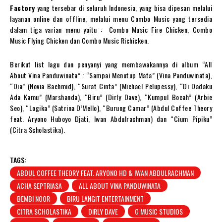
Factory
yang tersebar di seluruh Indonesia, yang bisa dipesan melalui
layanan online dan offline, melalui menu Combo Music yang tersedia
dalam tiga varian menu yaitu : Combo Music Fire Chicken, Combo
Music Flying Chicken dan Combo Music Richicken.
Berikut list lagu dan penyanyi yang membawakannya di album “All
About Vina Panduwinata” : “Sampai Menutup Mata” (Vina Panduwinata),
“Dia” (Novia Bachmid), “Surat Cinta” (Michael Pelupessy), “Di Dadaku
Ada Kamu” (Marshanda), “Biru” (Dirly Dave), “Kumpul Bocah” (Arbie
Seo), “Logika” (Satrina D’Mello), “Burung Camar” (Abdul Coffee Theory
feat. Aryono Huboyo Djati, Iwan Abdulrachman) dan “Cium Pipiku”
(Citra Scholastika).
TAGS:
ABDUL COFFEE THEORY FEAT. ARYONO HD & IWAN ABDULRACHMAN
ACHA SEPTRIASA
ALL ABOUT VINA PANDUWINATA
BEMBI NOOR
BIRU LANGIT ENTERTAINMENT
CITRA SCHOLASTIKA
DIRLY DAVE
G MUSIC STUDIOS