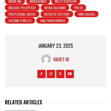
MAMA INA
MARSHANDA
MELLY GOESLAW
MICHAEL PELUPESSY
NOVIA BACHMID
PRO M
PROFESIONAL MUSIC
RICHEESE FACTORY
RINO HADISA
SATRINA D’MELLO
VINA PANDUWINATA
JANUARY 23, 2025
KASET ID
RELATED ARTICLES