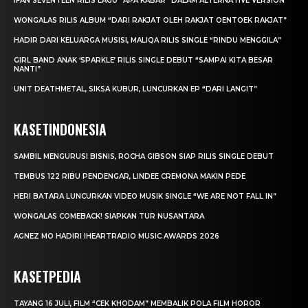
IFAN SEVENTEEN RILIS LAGU “APA KABAR” DALAM ALTERNATIVE VERSION
WONGALAS RILIS ALBUM “DARI RAKJAT OLEH RAKJAT OENTOEK RAKJAT”
HADIR DARI KELUARGA MUSISI, MALIQA RILIS SINGLE “RINDU MENGGILA”
GIRL BAND ANAK ‘SPARKLE’ RILIS SINGLE DEBUT “SAMPAI KITA BESAR
NANTI”
UNIT DEATHMETAL, SIKSA KUBUR, LUNCURKAN EP “DARI LANGIT”
KASETINDONESIA
SAMBIL MENGURUSI BISNIS, ROCHA GIBSON SIAP RILIS SINGLE DEBUT
TEMBUS 122 RIBU PENDENGAR, LINDEE CREMONA MAKIN PEDE
HERI BATARA LUNCURKAN VIDEO MUSIK SINGLE “WE ARE NOT FALL IN”
WONGALAS COMEBACK! SIAPKAN TUR NUSANTARA
AGNEZ MO HADIRI IHEARTRADIO MUSIC AWARDS 2026
KASETPEDIA
TAYANG 16 JULI, FILM “CEK KHODAM” MEMBALIK POLA FILM HOROR