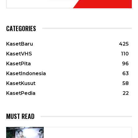
CATEGORIES
KasetBaru
425
KasetVHS
110
KasetPita
96
KasetIndonesia
63
KasetKusut
58
KasetPedia
22
MUST READ