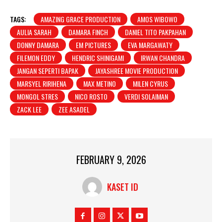
TAGS:
AMAZING GRACE PRODUCTION
AMOS WIBOWO
AULIA SARAH
DAMARA FINCH
DANIEL TITO PAKPAHAN
DONNY DAMARA
EM PICTURES
EVA MARGAWATY
FILEMON EDDY
HENDRIC SHINIGAMI
IRWAN CHANDRA
JANGAN SEPERTI BAPAK
JAYASHREE MOVIE PRODUCTION
MARSYEL RIRIHENA
MAX METINO
MILEN CYRUS
MONGOL STRES
NICO ROSTO
VERDI SOLAIMAN
ZACK LEE
ZEE ASADEL
FEBRUARY 9, 2026
KASET ID