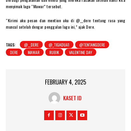
menyimak lagu “Mawar” tersebut.
“Kirimi aku pesan dan mention aku di @__dere tentang rasa yang
muncul setelah dengar penggalan lagu ini,” ajak Dere.
TAGS:
@__DERE
@_TIGADUA1
@TENTANGDERE
DERE
MAWAR
RUBIK
VALENTINE DAY
FEBRUARY 4, 2025
KASET ID