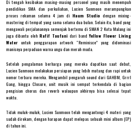
Di tengah kesibukan masing-masing personel yang masih menempuh
pendidikan SMA dan perkuliahan, Lucien Sunmoon merampungkan
proses rekaman selama 4 jam di
Haum Studio
dengan mixing-
mastering di tempat yang sama selama dua bulan. Selain itu, band yang
mengawali perjalanannya semenjak bertemu di SMAN 2 Kota Malang ini
juga dibantu oleh
Rafif Taufani
dari band
Yellow Flower Living
Water
untuk penggarapan artwork “Reminisce” yang didominasi
manisnya perpaduan warna ungu dan merah muda.
Setelah pengalaman berharga yang mereka dapatkan saat debut,
Lucien Sunmoon melakukan persiapan yang lebih matang dan rapi untuk
nomor terbaru mereka. Mengambil pengaruh sound dari GAHBM, Grrrl
Gang, hingga Closure, unit musik ini sempat terkendala di bagian
pengisian chorus dan reverb walaupun akhirnya bisa selesai tepat
waktu.
Tidak muluk-muluk, Lucien Sunmoon telah mengantongi 4 materi yang
sudah direkam, dengan harapan dapat melepas sebuah mini album (EP)
di tahun ini.