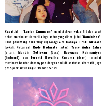
Kaset.id
– “
Lucien Sunmoon”
membutuhkan waktu 6 bulan sejak
debut mereka untuk merilis lagu kedua yang diberi judul “
Reminisce
”.
Band pendatang baru yang digawangi oleh
Kanaya Firsti Gusavin
(vokal),
Natanael Rudy Hadinata
(gitar),
Yessy Aulia Zahra
(gitar),
Mundir Setiawan
(bass),
Nasywana Rahmaniyah
(keyboard), dan
Lyranti Revalina Kusuma
(drum) tersebut
membawa balutan dreamy pop dengan sedikit sentuhan alternatif juga
post-punk untuk single “Reminisce” ini.