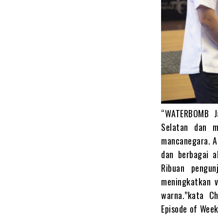
“WATERBOMB Ja
Selatan dan m
mancanegara. Ac
dan berbagai ak
Ribuan pengu
meningkatkan vi
warna.”kata C
Episode of Week