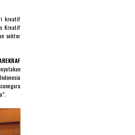
i kreatif
s Kreatif
an sektor
AREKRAF
nyatakan
Indonesia
ncanegara
a”.