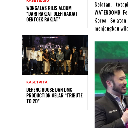
KASETBARU
Selatan, teta
WONGALAS RILIS ALBUM
WATERBOMB Fes
“DARI RAKJAT OLEH RAKJAT
OENTOEK RAKJAT”
Korea Selatan
menjangkau wila
KASETPITA
DEHENG HOUSE DAN DMC
PRODUCTION GELAR “TRIBUTE
TO 2D”