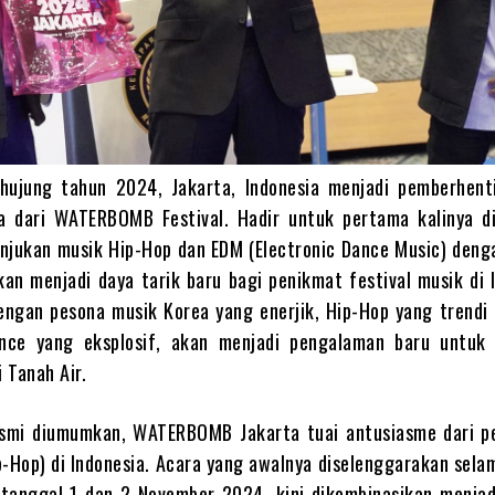
hujung tahun 2024, Jakarta, Indonesia menjadi pemberhent
ya dari WATERBOMB Festival. Hadir untuk pertama kalinya di
unjukan musik Hip-Hop dan EDM (Electronic Dance Music) deng
akan menjadi daya tarik baru bagi penikmat festival musik di 
engan pesona musik Korea yang enerjik, Hip-Hop yang trendi 
nce yang eksplosif, akan menjadi pengalaman baru untuk
i Tanah Air.
esmi diumumkan, WATERBOMB Jakarta tuai antusiasme dari 
-Hop) di Indonesia. Acara yang awalnya diselenggarakan sela
 tanggal 1 dan 2 November 2024, kini dikombinasikan menjad