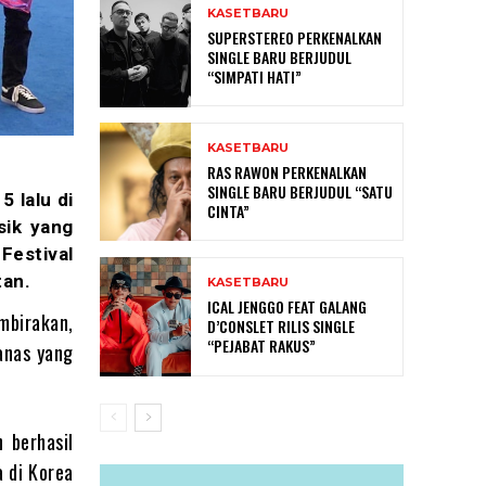
KASETBARU
SUPERSTEREO PERKENALKAN
SINGLE BARU BERJUDUL
“SIMPATI HATI”
KASETBARU
RAS RAWON PERKENALKAN
SINGLE BARU BERJUDUL “SATU
 lalu di
CINTA”
sik yang
Festival
tan.
KASETBARU
ICAL JENGGO FEAT GALANG
mbirakan,
D’CONSLET RILIS SINGLE
“PEJABAT RAKUS”
panas yang
 berhasil
a di Korea