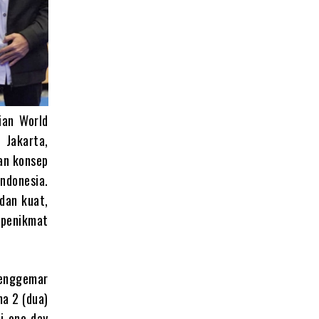
ian World
 Jakarta,
an konsep
Indonesia.
dan kuat,
 penikmat
penggemar
ma 2 (dua)
i one day