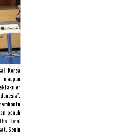
sal Korea
al maupun
ektakuler
donesia”.
membantu
dan penuh
he Final
sat, Senin