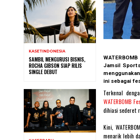
KASETINDONESIA
WATERBOMB Fes
SAMBIL MENGURUSI BISNIS,
ROCHA GIBSON SIAP RILIS
Jamsil Sport
SINGLE DEBUT
menggunakan a
ini sebagai fe
Terkenal deng
WATERBOMB Fes
dihiasi sederet 
Kini, WATERBOM
menarik lebih d