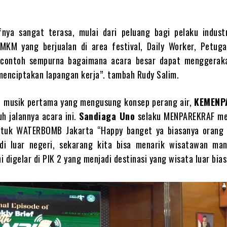
fnya sangat terasa, mulai dari peluang bagi pelaku industr
UMKM yang berjualan di area festival, Daily Worker, Petuga
 contoh sempurna bagaimana acara besar dapat menggerak
menciptakan lapangan kerja”. tambah Rudy Salim.
al musik pertama yang mengusung konsep perang air,
KEMENP
h jalannya acara ini.
Sandiaga Uno
selaku MENPAREKRAF me
tuk WATERBOMB Jakarta “Happy banget ya biasanya orang 
di luar negeri, sekarang kita bisa menarik wisatawan ma
ni digelar di PIK 2 yang menjadi destinasi yang wisata luar bias