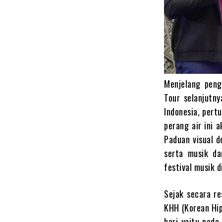
Menjelang peng
Tour selanjutn
Indonesia, pert
perang air ini 
Paduan visual d
serta musik da
festival musik d
Sejak secara r
KHH (Korean Hip
hari yaitu pada