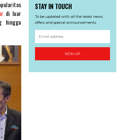
pularitas
STAY IN TOUCH
ur
di luar
To be updated with all the latest news,
g hingga
offers and special announcements.
SIGN UP