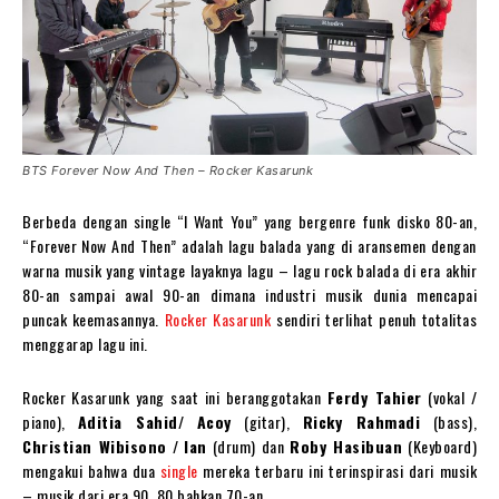
BTS Forever Now And Then – Rocker Kasarunk
Berbeda dengan single “I Want You” yang bergenre funk disko 80-an,
“Forever Now And Then” adalah lagu balada yang di aransemen dengan
warna musik yang vintage layaknya lagu – lagu rock balada di era akhir
80-an sampai awal 90-an dimana industri musik dunia mencapai
puncak keemasannya.
Rocker Kasarunk
sendiri terlihat penuh totalitas
menggarap lagu ini.
Rocker Kasarunk yang saat ini beranggotakan
Ferdy Tahier
(vokal /
piano),
Aditia Sahid
/
Acoy
(gitar),
Ricky Rahmadi
(bass),
Christian Wibisono
/
Ian
(drum) dan
Roby Hasibuan
(Keyboard)
mengakui bahwa dua
single
mereka terbaru ini terinspirasi dari musik
– musik dari era 90, 80 bahkan 70-an,