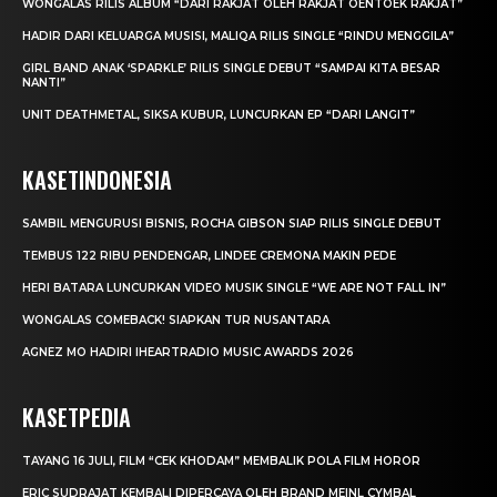
WONGALAS RILIS ALBUM “DARI RAKJAT OLEH RAKJAT OENTOEK RAKJAT”
HADIR DARI KELUARGA MUSISI, MALIQA RILIS SINGLE “RINDU MENGGILA”
GIRL BAND ANAK ‘SPARKLE’ RILIS SINGLE DEBUT “SAMPAI KITA BESAR
NANTI”
UNIT DEATHMETAL, SIKSA KUBUR, LUNCURKAN EP “DARI LANGIT”
KASETINDONESIA
SAMBIL MENGURUSI BISNIS, ROCHA GIBSON SIAP RILIS SINGLE DEBUT
TEMBUS 122 RIBU PENDENGAR, LINDEE CREMONA MAKIN PEDE
HERI BATARA LUNCURKAN VIDEO MUSIK SINGLE “WE ARE NOT FALL IN”
WONGALAS COMEBACK! SIAPKAN TUR NUSANTARA
AGNEZ MO HADIRI IHEARTRADIO MUSIC AWARDS 2026
KASETPEDIA
TAYANG 16 JULI, FILM “CEK KHODAM” MEMBALIK POLA FILM HOROR
ERIC SUDRAJAT KEMBALI DIPERCAYA OLEH BRAND MEINL CYMBAL