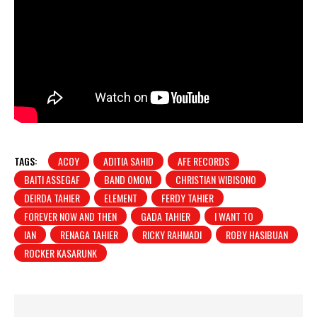
TAGS:
ACOY
ADITIA SAHID
AFE RECORDS
BAITI ASSEGAF
BAND OMOM
CHRISTIAN WIBISONO
DEIRDA TAHIER
ELEMENT
FERDY TAHIER
FOREVER NOW AND THEN
GADA TAHIER
I WANT TO
IAN
RENAGA TAHIER
RICKY RAHMADI
ROBY HASIBUAN
ROCKER KASARUNK