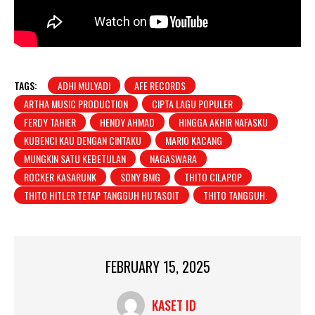
TAGS:
ADHI MULYADI
AFE RECORDS
ARTHA MUSIC PRODUCTION
CIPTA LAGU POPULER
FERDY TAHIER
HENDY AHMAD
HINGGA AKHIR NAFASKU
KUBENCI KAU DENGAN CINTAKU
MARIO KACANG
MUNGKIN SATU KEBETULAN
NAGASWARA
ROCKER KASARUNK
SONY BMG
THITO CILAPOP
THITO HITLER TETAP TANGGUH HUTASOIT
THITO TANGGUH.
FEBRUARY 15, 2025
KASET ID