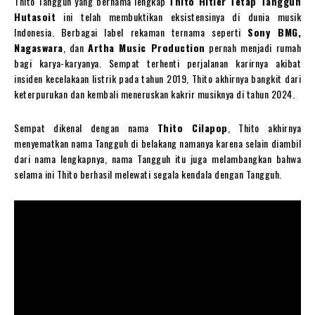
Thito Tangguh yang bernama lengkap
Thito Hitler Tetap Tangguh
Hutasoit
ini telah membuktikan eksistensinya di dunia musik
Indonesia. Berbagai label rekaman ternama seperti
Sony BMG,
Nagaswara
, dan
Artha Music Production
pernah menjadi rumah
bagi karya-karyanya. Sempat terhenti perjalanan karirnya akibat
insiden kecelakaan listrik pada tahun 2019, Thito akhirnya bangkit dari
keterpurukan dan kembali meneruskan kakrir musiknya di tahun 2024.
Sempat dikenal dengan nama
Thito Cilapop
, Thito akhirnya
menyematkan nama Tangguh di belakang namanya karena selain diambil
dari nama lengkapnya, nama Tangguh itu juga melambangkan bahwa
selama ini Thito berhasil melewati segala kendala dengan Tangguh.