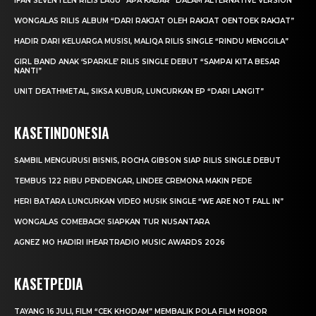
IFAN SEVENTEEN RILIS LAGU “APA KABAR” DALAM ALTERNATIVE VERSION
WONGALAS RILIS ALBUM “DARI RAKJAT OLEH RAKJAT OENTOEK RAKJAT”
HADIR DARI KELUARGA MUSISI, MALIQA RILIS SINGLE “RINDU MENGGILA”
GIRL BAND ANAK ‘SPARKLE’ RILIS SINGLE DEBUT “SAMPAI KITA BESAR
NANTI”
UNIT DEATHMETAL, SIKSA KUBUR, LUNCURKAN EP “DARI LANGIT”
KASETINDONESIA
SAMBIL MENGURUSI BISNIS, ROCHA GIBSON SIAP RILIS SINGLE DEBUT
TEMBUS 122 RIBU PENDENGAR, LINDEE CREMONA MAKIN PEDE
HERI BATARA LUNCURKAN VIDEO MUSIK SINGLE “WE ARE NOT FALL IN”
WONGALAS COMEBACK! SIAPKAN TUR NUSANTARA
AGNEZ MO HADIRI IHEARTRADIO MUSIC AWARDS 2026
KASETPEDIA
TAYANG 16 JULI, FILM “CEK KHODAM” MEMBALIK POLA FILM HOROR