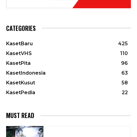
CATEGORIES
KasetBaru
425
KasetVHS
110
KasetPita
96
KasetIndonesia
63
KasetKusut
58
KasetPedia
22
MUST READ