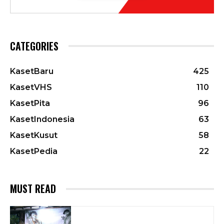
CATEGORIES
KasetBaru
425
KasetVHS
110
KasetPita
96
KasetIndonesia
63
KasetKusut
58
KasetPedia
22
MUST READ