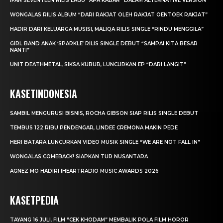
IFAN SEVENTEEN RILIS LAGU “APA KABAR” DALAM ALTERNATIVE VERSION
WONGALAS RILIS ALBUM “DARI RAKJAT OLEH RAKJAT OENTOEK RAKJAT”
HADIR DARI KELUARGA MUSISI, MALIQA RILIS SINGLE “RINDU MENGGILA”
GIRL BAND ANAK ‘SPARKLE’ RILIS SINGLE DEBUT “SAMPAI KITA BESAR
NANTI”
UNIT DEATHMETAL, SIKSA KUBUR, LUNCURKAN EP “DARI LANGIT”
KASETINDONESIA
SAMBIL MENGURUSI BISNIS, ROCHA GIBSON SIAP RILIS SINGLE DEBUT
TEMBUS 122 RIBU PENDENGAR, LINDEE CREMONA MAKIN PEDE
HERI BATARA LUNCURKAN VIDEO MUSIK SINGLE “WE ARE NOT FALL IN”
WONGALAS COMEBACK! SIAPKAN TUR NUSANTARA
AGNEZ MO HADIRI IHEARTRADIO MUSIC AWARDS 2026
KASETPEDIA
TAYANG 16 JULI, FILM “CEK KHODAM” MEMBALIK POLA FILM HOROR