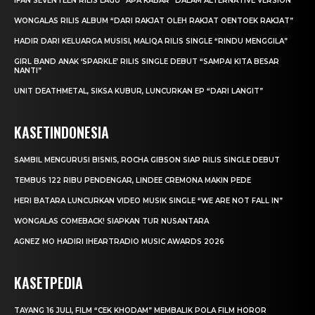
IFAN SEVENTEEN RILIS LAGU “APA KABAR” DALAM ALTERNATIVE VERSION
WONGALAS RILIS ALBUM “DARI RAKJAT OLEH RAKJAT OENTOEK RAKJAT”
HADIR DARI KELUARGA MUSISI, MALIQA RILIS SINGLE “RINDU MENGGILA”
GIRL BAND ANAK ‘SPARKLE’ RILIS SINGLE DEBUT “SAMPAI KITA BESAR
NANTI”
UNIT DEATHMETAL, SIKSA KUBUR, LUNCURKAN EP “DARI LANGIT”
KASETINDONESIA
SAMBIL MENGURUSI BISNIS, ROCHA GIBSON SIAP RILIS SINGLE DEBUT
TEMBUS 122 RIBU PENDENGAR, LINDEE CREMONA MAKIN PEDE
HERI BATARA LUNCURKAN VIDEO MUSIK SINGLE “WE ARE NOT FALL IN”
WONGALAS COMEBACK! SIAPKAN TUR NUSANTARA
AGNEZ MO HADIRI IHEARTRADIO MUSIC AWARDS 2026
KASETPEDIA
TAYANG 16 JULI, FILM “CEK KHODAM” MEMBALIK POLA FILM HOROR