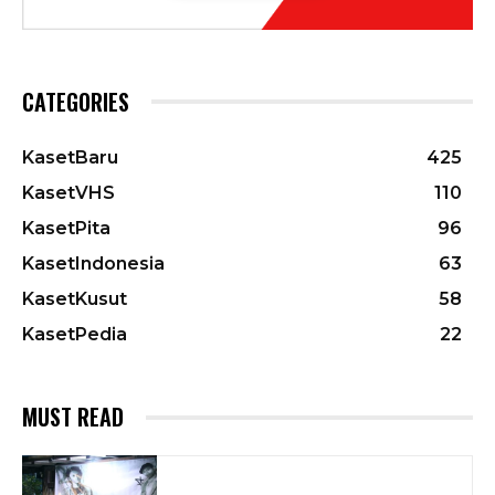
CATEGORIES
KasetBaru
425
KasetVHS
110
KasetPita
96
KasetIndonesia
63
KasetKusut
58
KasetPedia
22
MUST READ