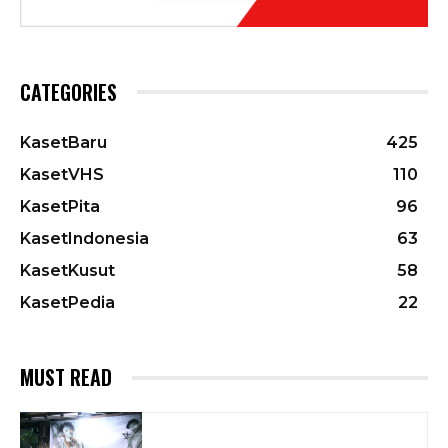
CATEGORIES
KasetBaru
425
KasetVHS
110
KasetPita
96
KasetIndonesia
63
KasetKusut
58
KasetPedia
22
MUST READ