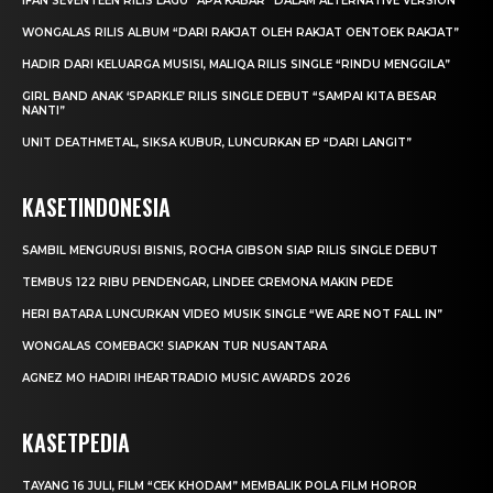
IFAN SEVENTEEN RILIS LAGU “APA KABAR” DALAM ALTERNATIVE VERSION
WONGALAS RILIS ALBUM “DARI RAKJAT OLEH RAKJAT OENTOEK RAKJAT”
HADIR DARI KELUARGA MUSISI, MALIQA RILIS SINGLE “RINDU MENGGILA”
GIRL BAND ANAK ‘SPARKLE’ RILIS SINGLE DEBUT “SAMPAI KITA BESAR
NANTI”
UNIT DEATHMETAL, SIKSA KUBUR, LUNCURKAN EP “DARI LANGIT”
KASETINDONESIA
SAMBIL MENGURUSI BISNIS, ROCHA GIBSON SIAP RILIS SINGLE DEBUT
TEMBUS 122 RIBU PENDENGAR, LINDEE CREMONA MAKIN PEDE
HERI BATARA LUNCURKAN VIDEO MUSIK SINGLE “WE ARE NOT FALL IN”
WONGALAS COMEBACK! SIAPKAN TUR NUSANTARA
AGNEZ MO HADIRI IHEARTRADIO MUSIC AWARDS 2026
KASETPEDIA
TAYANG 16 JULI, FILM “CEK KHODAM” MEMBALIK POLA FILM HOROR