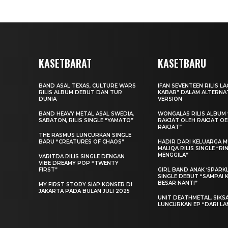
KASETBARAT
KASETBARU
BAND ASAL TEXAS, CULTURE WARS
IFAN SEVENTEEN RILIS L
RILIS ALBUM DEBUT DAN TUR
KABAR” DALAM ALTERNA
DUNIA
VERSION
BAND HEAVY METAL ASAL SWEDIA,
WONGALAS RILIS ALBUM 
SABATON, RILIS SINGLE “YAMATO”
RAKJAT OLEH RAKJAT O
RAKJAT”
THE RASMUS LUNCURKAN SINGLE
BARU “CREATURES OF CHAOS”
HADIR DARI KELUARGA MU
MALIQA RILIS SINGLE “R
MENGGILA”
VARITDA RILIS SINGLE DENGAN
VIBE DREAMY POP “TWENTY
FIRST”
GIRL BAND ANAK ‘SPARKLE
SINGLE DEBUT “SAMPAI 
BESAR NANTI”
MY FIRST STORY SIAP KONSER DI
JAKARTA PADA BULAN JULI 2025
UNIT DEATHMETAL, SIKS
LUNCURKAN EP “DARI LA