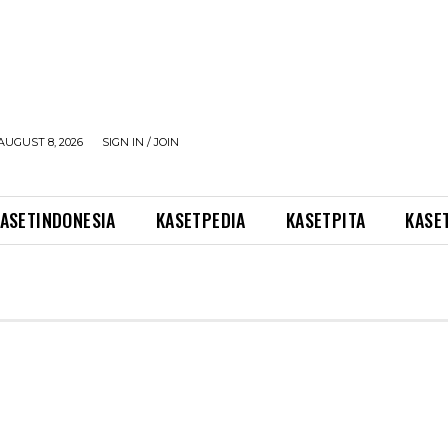
AUGUST 8, 2026
SIGN IN / JOIN
ASETINDONESIA
KASETPEDIA
KASETPITA
KASE