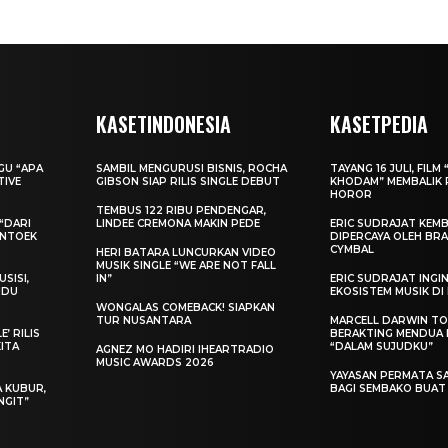
KASETINDONESIA
KASETPEDIA
AGU “APA
SAMBIL MENGURUSI BISNIS, ROCHA
TAYANG 16 JULI, FILM 
TIVE
GIBSON SIAP RILIS SINGLE DEBUT
KHODAM” MEMBALIK 
HOROR
TEMBUS 122 RIBU PENDENGAR,
“DARI
LINDEE CREMONA MAKIN PEDE
ERIC SUDRAJAT KEMB
ENTOEK
DIPERCAYA OLEH BRA
CYMBAL
HERI BATARA LUNCURKAN VIDEO
MUSIK SINGLE “WE ARE NOT FALL
SISI,
IN”
ERIC SUDRAJAT ING
INDU
EKOSISTEM MUSIK DI
WONGALAS COMEBACK! SIAPKAN
TUR NUSANTARA
MARCELL DARWIN T
’ RILIS
BERAKTING MENDUA D
KITA
“DALAM SUJUDKU”
AGNEZ MO HADIRI IHEARTRADIO
MUSIC AWARDS 2026
YAYASAN PERMATA S
A KUBUR,
BAGI SEMBAKO BUA
NGIT”