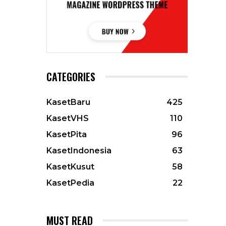
CATEGORIES
KasetBaru
425
KasetVHS
110
KasetPita
96
KasetIndonesia
63
KasetKusut
58
KasetPedia
22
MUST READ