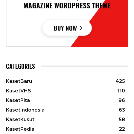
CATEGORIES
KasetBaru
425
KasetVHS
110
KasetPita
96
KasetIndonesia
63
KasetKusut
58
KasetPedia
22