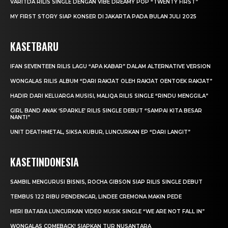
VARITDA RILIS SINGLE DENGAN VIBE DREAMY POP “TWENTY FIRST”
MY FIRST STORY SIAP KONSER DI JAKARTA PADA BULAN JULI 2025
KASETBARU
IFAN SEVENTEEN RILIS LAGU “APA KABAR” DALAM ALTERNATIVE VERSION
WONGALAS RILIS ALBUM “DARI RAKJAT OLEH RAKJAT OENTOEK RAKJAT”
HADIR DARI KELUARGA MUSISI, MALIQA RILIS SINGLE “RINDU MENGGILA”
GIRL BAND ANAK ‘SPARKLE’ RILIS SINGLE DEBUT “SAMPAI KITA BESAR
NANTI”
UNIT DEATHMETAL, SIKSA KUBUR, LUNCURKAN EP “DARI LANGIT”
KASETINDONESIA
SAMBIL MENGURUSI BISNIS, ROCHA GIBSON SIAP RILIS SINGLE DEBUT
TEMBUS 122 RIBU PENDENGAR, LINDEE CREMONA MAKIN PEDE
HERI BATARA LUNCURKAN VIDEO MUSIK SINGLE “WE ARE NOT FALL IN”
WONGALAS COMEBACK! SIAPKAN TUR NUSANTARA