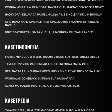
IFAN SEVENTEEN RILIS LAGU “APA KABAR” DALAM ALTERNATIVE VERSION
WONGALAS RILIS ALBUM “DARI RAKJAT OLEH RAKJAT OENTOEK RAKJAT”
HADIR DARI KELUARGA MUSISI, MALIQA RILIS SINGLE “RINDU MENGGILA”
GIRL BAND ANAK ‘SPARKLE’ RILIS SINGLE DEBUT “SAMPAI KITA BESAR
NANTI”
UNIT DEATHMETAL, SIKSA KUBUR, LUNCURKAN EP “DARI LANGIT”
KASETINDONESIA
SAMBIL MENGURUSI BISNIS, ROCHA GIBSON SIAP RILIS SINGLE DEBUT
TEMBUS 122 RIBU PENDENGAR, LINDEE CREMONA MAKIN PEDE
HERI BATARA LUNCURKAN VIDEO MUSIK SINGLE “WE ARE NOT FALL IN”
WONGALAS COMEBACK! SIAPKAN TUR NUSANTARA
AGNEZ MO HADIRI IHEARTRADIO MUSIC AWARDS 2026
KASETPEDIA
TAYANG 16 JULI, FILM “CEK KHODAM” MEMBALIK POLA FILM HOROR