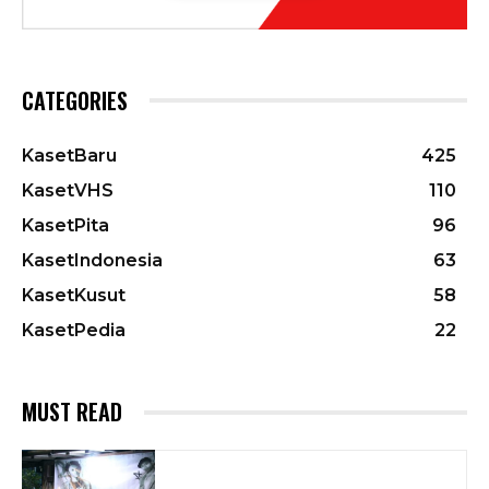
CATEGORIES
KasetBaru
425
KasetVHS
110
KasetPita
96
KasetIndonesia
63
KasetKusut
58
KasetPedia
22
MUST READ