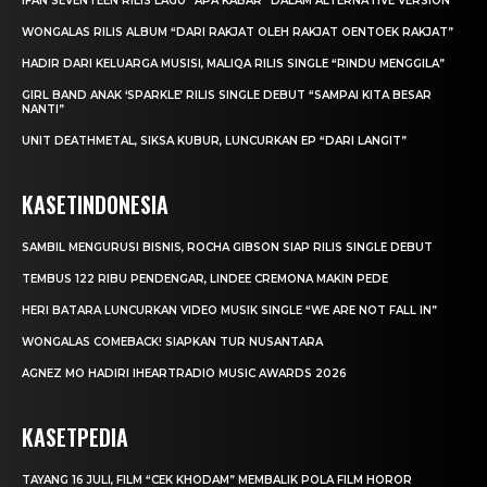
IFAN SEVENTEEN RILIS LAGU “APA KABAR” DALAM ALTERNATIVE VERSION
WONGALAS RILIS ALBUM “DARI RAKJAT OLEH RAKJAT OENTOEK RAKJAT”
HADIR DARI KELUARGA MUSISI, MALIQA RILIS SINGLE “RINDU MENGGILA”
GIRL BAND ANAK ‘SPARKLE’ RILIS SINGLE DEBUT “SAMPAI KITA BESAR
NANTI”
UNIT DEATHMETAL, SIKSA KUBUR, LUNCURKAN EP “DARI LANGIT”
KASETINDONESIA
SAMBIL MENGURUSI BISNIS, ROCHA GIBSON SIAP RILIS SINGLE DEBUT
TEMBUS 122 RIBU PENDENGAR, LINDEE CREMONA MAKIN PEDE
HERI BATARA LUNCURKAN VIDEO MUSIK SINGLE “WE ARE NOT FALL IN”
WONGALAS COMEBACK! SIAPKAN TUR NUSANTARA
AGNEZ MO HADIRI IHEARTRADIO MUSIC AWARDS 2026
KASETPEDIA
TAYANG 16 JULI, FILM “CEK KHODAM” MEMBALIK POLA FILM HOROR