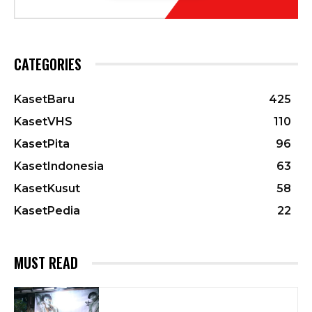
CATEGORIES
KasetBaru
425
KasetVHS
110
KasetPita
96
KasetIndonesia
63
KasetKusut
58
KasetPedia
22
MUST READ