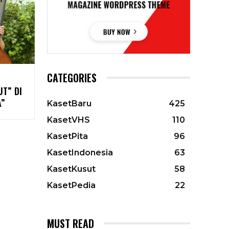
CATEGORIES
T” DI
A”
KasetBaru
425
KasetVHS
110
KasetPita
96
KasetIndonesia
63
KasetKusut
58
KasetPedia
22
MUST READ