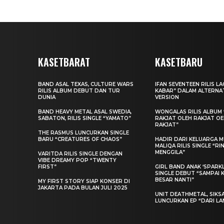
KASETBARAT
KASETBARU
BAND ASAL TEXAS, CULTURE WARS
IFAN SEVENTEEN RILIS L
RILIS ALBUM DEBUT DAN TUR
KABAR” DALAM ALTERNA
DUNIA
VERSION
BAND HEAVY METAL ASAL SWEDIA,
WONGALAS RILIS ALBUM 
SABATON, RILIS SINGLE “YAMATO”
RAKJAT OLEH RAKJAT O
RAKJAT”
THE RASMUS LUNCURKAN SINGLE
BARU “CREATURES OF CHAOS”
HADIR DARI KELUARGA MU
MALIQA RILIS SINGLE “R
MENGGILA”
VARITDA RILIS SINGLE DENGAN
VIBE DREAMY POP “TWENTY
FIRST”
GIRL BAND ANAK ‘SPARKLE
SINGLE DEBUT “SAMPAI 
BESAR NANTI”
MY FIRST STORY SIAP KONSER DI
JAKARTA PADA BULAN JULI 2025
UNIT DEATHMETAL, SIKS
LUNCURKAN EP “DARI LA