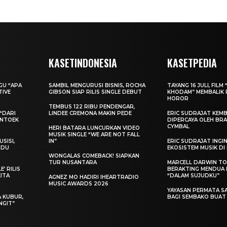
KASETINDONESIA
KASETPEDIA
AGU “APA
SAMBIL MENGURUSI BISNIS, ROCHA
TAYANG 16 JULI, FILM 
TIVE
GIBSON SIAP RILIS SINGLE DEBUT
KHODAM” MEMBALIK 
HOROR
TEMBUS 122 RIBU PENDENGAR,
“DARI
LINDEE CREMONA MAKIN PEDE
ERIC SUDRAJAT KEMB
ENTOEK
DIPERCAYA OLEH BRA
CYMBAL
HERI BATARA LUNCURKAN VIDEO
MUSIK SINGLE “WE ARE NOT FALL
SISI,
IN”
ERIC SUDRAJAT ING
INDU
EKOSISTEM MUSIK DI
WONGALAS COMEBACK! SIAPKAN
TUR NUSANTARA
MARCELL DARWIN T
’ RILIS
BERAKTING MENDUA D
KITA
“DALAM SUJUDKU”
AGNEZ MO HADIRI IHEARTRADIO
MUSIC AWARDS 2026
YAYASAN PERMATA S
A KUBUR,
BAGI SEMBAKO BUA
NGIT”