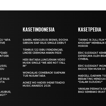
KASETINDONESIA
KASETPEDIA
AGU “APA
SAMBIL MENGURUSI BISNIS, ROCHA
TAYANG 16 JULI, FILM 
TIVE
GIBSON SIAP RILIS SINGLE DEBUT
KHODAM” MEMBALIK 
HOROR
TEMBUS 122 RIBU PENDENGAR,
“DARI
LINDEE CREMONA MAKIN PEDE
ERIC SUDRAJAT KEMB
ENTOEK
DIPERCAYA OLEH BRA
CYMBAL
HERI BATARA LUNCURKAN VIDEO
MUSIK SINGLE “WE ARE NOT FALL
SISI,
IN”
ERIC SUDRAJAT ING
INDU
EKOSISTEM MUSIK DI
WONGALAS COMEBACK! SIAPKAN
TUR NUSANTARA
MARCELL DARWIN T
’ RILIS
BERAKTING MENDUA D
KITA
“DALAM SUJUDKU”
AGNEZ MO HADIRI IHEARTRADIO
MUSIC AWARDS 2026
YAYASAN PERMATA S
A KUBUR,
BAGI SEMBAKO BUA
NGIT”