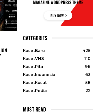
CATEGORIES
ION
KasetBaru
425
”
KasetVHS
110
KasetPita
96
KasetIndonesia
63
KasetKusut
58
KasetPedia
22
MUST READ