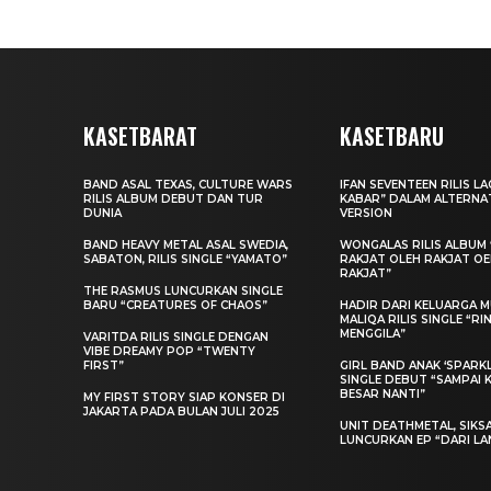
KASETBARAT
KASETBARU
BAND ASAL TEXAS, CULTURE WARS
IFAN SEVENTEEN RILIS L
RILIS ALBUM DEBUT DAN TUR
KABAR” DALAM ALTERNA
DUNIA
VERSION
BAND HEAVY METAL ASAL SWEDIA,
WONGALAS RILIS ALBUM 
SABATON, RILIS SINGLE “YAMATO”
RAKJAT OLEH RAKJAT O
RAKJAT”
THE RASMUS LUNCURKAN SINGLE
BARU “CREATURES OF CHAOS”
HADIR DARI KELUARGA MU
MALIQA RILIS SINGLE “R
MENGGILA”
VARITDA RILIS SINGLE DENGAN
VIBE DREAMY POP “TWENTY
FIRST”
GIRL BAND ANAK ‘SPARKLE
SINGLE DEBUT “SAMPAI 
BESAR NANTI”
MY FIRST STORY SIAP KONSER DI
JAKARTA PADA BULAN JULI 2025
UNIT DEATHMETAL, SIKS
LUNCURKAN EP “DARI LA