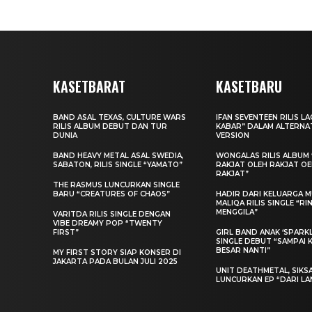
KASETBARAT
KASETBARU
BAND ASAL TEXAS, CULTURE WARS
IFAN SEVENTEEN RILIS L
RILIS ALBUM DEBUT DAN TUR
KABAR” DALAM ALTERNA
DUNIA
VERSION
BAND HEAVY METAL ASAL SWEDIA,
WONGALAS RILIS ALBUM 
SABATON, RILIS SINGLE “YAMATO”
RAKJAT OLEH RAKJAT O
RAKJAT”
THE RASMUS LUNCURKAN SINGLE
BARU “CREATURES OF CHAOS”
HADIR DARI KELUARGA MU
MALIQA RILIS SINGLE “R
MENGGILA”
VARITDA RILIS SINGLE DENGAN
VIBE DREAMY POP “TWENTY
FIRST”
GIRL BAND ANAK ‘SPARKLE
SINGLE DEBUT “SAMPAI 
BESAR NANTI”
MY FIRST STORY SIAP KONSER DI
JAKARTA PADA BULAN JULI 2025
UNIT DEATHMETAL, SIKS
LUNCURKAN EP “DARI LA