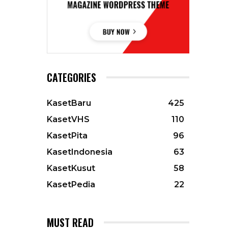
CATEGORIES
KasetBaru
425
KasetVHS
110
KasetPita
96
KasetIndonesia
63
KasetKusut
58
KasetPedia
22
MUST READ