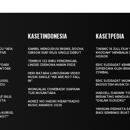
KASETINDONESIA
KASETPEDIA
AGU “APA
SAMBIL MENGURUSI BISNIS, ROCHA
TAYANG 16 JULI, FILM 
TIVE
GIBSON SIAP RILIS SINGLE DEBUT
KHODAM” MEMBALIK 
HOROR
TEMBUS 122 RIBU PENDENGAR,
“DARI
LINDEE CREMONA MAKIN PEDE
ERIC SUDRAJAT KEMB
ENTOEK
DIPERCAYA OLEH BRA
CYMBAL
HERI BATARA LUNCURKAN VIDEO
MUSIK SINGLE “WE ARE NOT FALL
SISI,
IN”
ERIC SUDRAJAT ING
INDU
EKOSISTEM MUSIK DI
WONGALAS COMEBACK! SIAPKAN
TUR NUSANTARA
MARCELL DARWIN T
’ RILIS
BERAKTING MENDUA D
KITA
“DALAM SUJUDKU”
AGNEZ MO HADIRI IHEARTRADIO
MUSIC AWARDS 2026
YAYASAN PERMATA S
A KUBUR,
BAGI SEMBAKO BUA
NGIT”