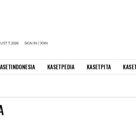
UST 7, 2026
SIGN IN / JOIN
ASETINDONESIA
KASETPEDIA
KASETPITA
KASE
A