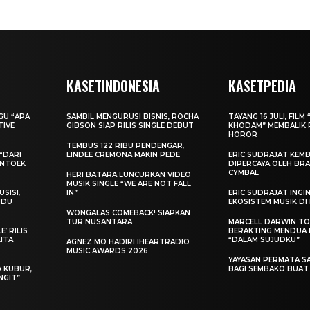
KASETINDONESIA
KASETPEDIA
AGU “APA
SAMBIL MENGURUSI BISNIS, ROCHA
TAYANG 16 JULI, FILM 
TIVE
GIBSON SIAP RILIS SINGLE DEBUT
KHODAM” MEMBALIK 
HOROR
TEMBUS 122 RIBU PENDENGAR,
“DARI
LINDEE CREMONA MAKIN PEDE
ERIC SUDRAJAT KEMB
ENTOEK
DIPERCAYA OLEH BRA
CYMBAL
HERI BATARA LUNCURKAN VIDEO
MUSIK SINGLE “WE ARE NOT FALL
SISI,
IN”
ERIC SUDRAJAT ING
INDU
EKOSISTEM MUSIK DI
WONGALAS COMEBACK! SIAPKAN
TUR NUSANTARA
MARCELL DARWIN T
’ RILIS
BERAKTING MENDUA D
KITA
“DALAM SUJUDKU”
AGNEZ MO HADIRI IHEARTRADIO
MUSIC AWARDS 2026
YAYASAN PERMATA S
A KUBUR,
BAGI SEMBAKO BUA
NGIT”