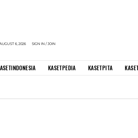
AUGUST 6, 2026
SIGN IN / JOIN
ASETINDONESIA
KASETPEDIA
KASETPITA
KASE