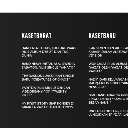
KASETBARAT
KASETBARU
BAND ASAL TEXAS, CULTURE WARS
IFAN SEVENTEEN RILIS L
RILIS ALBUM DEBUT DAN TUR
KABAR” DALAM ALTERNA
DUNIA
VERSION
BAND HEAVY METAL ASAL SWEDIA,
WONGALAS RILIS ALBUM 
SABATON, RILIS SINGLE “YAMATO”
RAKJAT OLEH RAKJAT O
RAKJAT”
THE RASMUS LUNCURKAN SINGLE
BARU “CREATURES OF CHAOS”
HADIR DARI KELUARGA MU
MALIQA RILIS SINGLE “R
MENGGILA”
VARITDA RILIS SINGLE DENGAN
VIBE DREAMY POP “TWENTY
FIRST”
GIRL BAND ANAK ‘SPARKLE
SINGLE DEBUT “SAMPAI 
BESAR NANTI”
MY FIRST STORY SIAP KONSER DI
JAKARTA PADA BULAN JULI 2025
UNIT DEATHMETAL, SIKS
LUNCURKAN EP “DARI LA