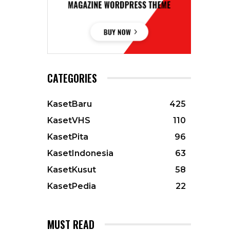
CATEGORIES
KasetBaru
425
KasetVHS
110
KasetPita
96
KasetIndonesia
63
KasetKusut
58
KasetPedia
22
MUST READ