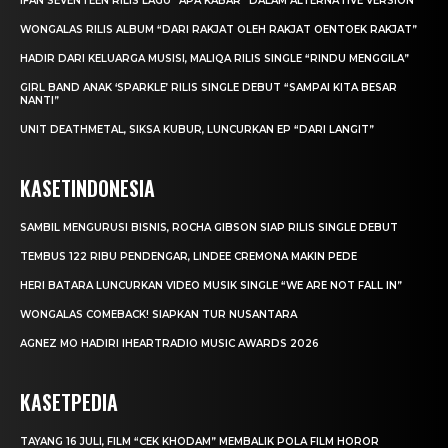
IFAN SEVENTEEN RILIS LAGU “APA KABAR” DALAM ALTERNATIVE VERSION
WONGALAS RILIS ALBUM “DARI RAKJAT OLEH RAKJAT OENTOEK RAKJAT”
HADIR DARI KELUARGA MUSISI, MALIQA RILIS SINGLE “RINDU MENGGILA”
GIRL BAND ANAK ‘SPARKLE’ RILIS SINGLE DEBUT “SAMPAI KITA BESAR
NANTI”
UNIT DEATHMETAL, SIKSA KUBUR, LUNCURKAN EP “DARI LANGIT”
KASETINDONESIA
SAMBIL MENGURUSI BISNIS, ROCHA GIBSON SIAP RILIS SINGLE DEBUT
TEMBUS 122 RIBU PENDENGAR, LINDEE CREMONA MAKIN PEDE
HERI BATARA LUNCURKAN VIDEO MUSIK SINGLE “WE ARE NOT FALL IN”
WONGALAS COMEBACK! SIAPKAN TUR NUSANTARA
AGNEZ MO HADIRI IHEARTRADIO MUSIC AWARDS 2026
KASETPEDIA
TAYANG 16 JULI, FILM “CEK KHODAM” MEMBALIK POLA FILM HOROR