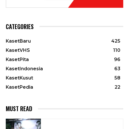
CATEGORIES
KasetBaru
425
KasetVHS
110
KasetPita
96
KasetIndonesia
63
KasetKusut
58
KasetPedia
22
MUST READ