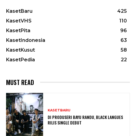
KasetBaru
425
KasetVHS
110
KasetPita
96
KasetIndonesia
63
KasetKusut
58
KasetPedia
22
MUST READ
KASETBARU
DI PRODUSERI BAYU RANDU, BLACK LANGUES
RILIS SINGLE DEBUT