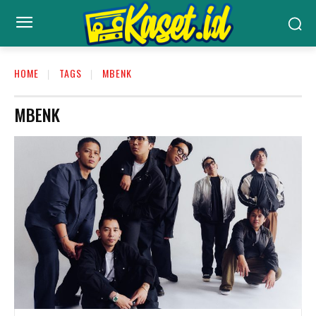
HOME
TAGS
MBENK
MBENK