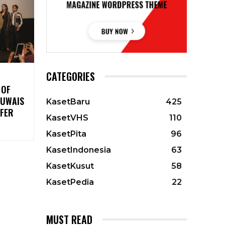
CATEGORIES
 OF
 UWAIS
KasetBaru
425
FER
KasetVHS
110
KasetPita
96
KasetIndonesia
63
KasetKusut
58
KasetPedia
22
MUST READ