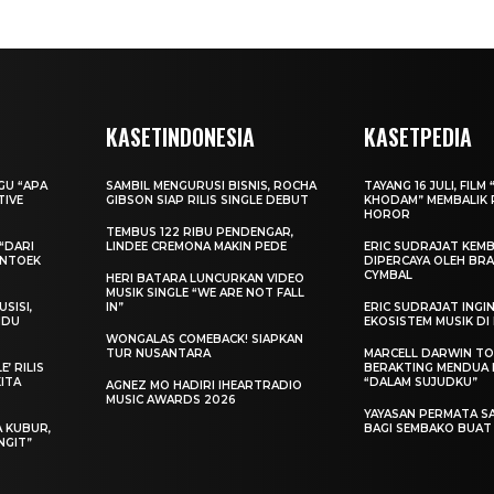
KASETINDONESIA
KASETPEDIA
AGU “APA
SAMBIL MENGURUSI BISNIS, ROCHA
TAYANG 16 JULI, FILM 
TIVE
GIBSON SIAP RILIS SINGLE DEBUT
KHODAM” MEMBALIK 
HOROR
TEMBUS 122 RIBU PENDENGAR,
“DARI
LINDEE CREMONA MAKIN PEDE
ERIC SUDRAJAT KEMB
ENTOEK
DIPERCAYA OLEH BRA
CYMBAL
HERI BATARA LUNCURKAN VIDEO
MUSIK SINGLE “WE ARE NOT FALL
SISI,
IN”
ERIC SUDRAJAT ING
INDU
EKOSISTEM MUSIK DI
WONGALAS COMEBACK! SIAPKAN
TUR NUSANTARA
MARCELL DARWIN T
’ RILIS
BERAKTING MENDUA D
KITA
“DALAM SUJUDKU”
AGNEZ MO HADIRI IHEARTRADIO
MUSIC AWARDS 2026
YAYASAN PERMATA S
A KUBUR,
BAGI SEMBAKO BUA
NGIT”