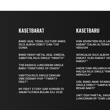
KASETBARAT
KASETBARU
BAND ASAL TEXAS, CULTURE WARS
IFAN SEVENTEEN RILIS L
RILIS ALBUM DEBUT DAN TUR
KABAR” DALAM ALTERNA
DUNIA
VERSION
BAND HEAVY METAL ASAL SWEDIA,
WONGALAS RILIS ALBUM 
SABATON, RILIS SINGLE “YAMATO”
RAKJAT OLEH RAKJAT O
RAKJAT”
THE RASMUS LUNCURKAN SINGLE
BARU “CREATURES OF CHAOS”
HADIR DARI KELUARGA MU
MALIQA RILIS SINGLE “R
MENGGILA”
VARITDA RILIS SINGLE DENGAN
VIBE DREAMY POP “TWENTY
FIRST”
GIRL BAND ANAK ‘SPARKLE
SINGLE DEBUT “SAMPAI 
BESAR NANTI”
MY FIRST STORY SIAP KONSER DI
JAKARTA PADA BULAN JULI 2025
UNIT DEATHMETAL, SIKS
LUNCURKAN EP “DARI LA