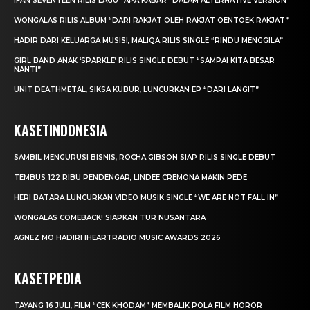
IFAN SEVENTEEN RILIS LAGU “APA KABAR” DALAM ALTERNATIVE VERSION
WONGALAS RILIS ALBUM “DARI RAKJAT OLEH RAKJAT OENTOEK RAKJAT”
HADIR DARI KELUARGA MUSISI, MALIQA RILIS SINGLE “RINDU MENGGILA”
GIRL BAND ANAK ‘SPARKLE’ RILIS SINGLE DEBUT “SAMPAI KITA BESAR
NANTI”
UNIT DEATHMETAL, SIKSA KUBUR, LUNCURKAN EP “DARI LANGIT”
KASETINDONESIA
SAMBIL MENGURUSI BISNIS, ROCHA GIBSON SIAP RILIS SINGLE DEBUT
TEMBUS 122 RIBU PENDENGAR, LINDEE CREMONA MAKIN PEDE
HERI BATARA LUNCURKAN VIDEO MUSIK SINGLE “WE ARE NOT FALL IN”
WONGALAS COMEBACK! SIAPKAN TUR NUSANTARA
AGNEZ MO HADIRI IHEARTRADIO MUSIC AWARDS 2026
KASETPEDIA
TAYANG 16 JULI, FILM “CEK KHODAM” MEMBALIK POLA FILM HOROR