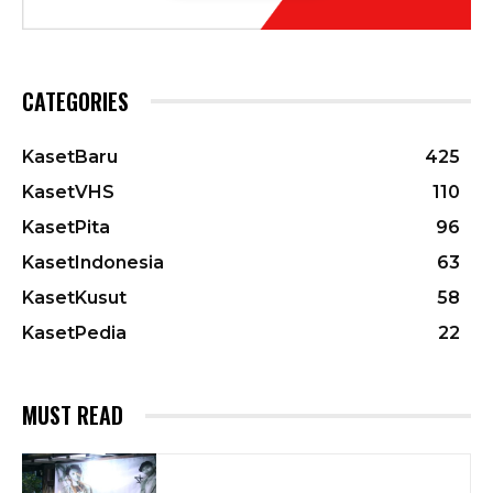
CATEGORIES
KasetBaru
425
KasetVHS
110
KasetPita
96
KasetIndonesia
63
KasetKusut
58
KasetPedia
22
MUST READ