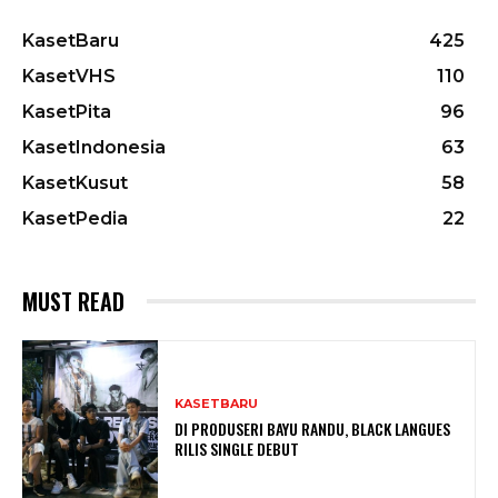
KasetBaru
425
KasetVHS
110
KasetPita
96
KasetIndonesia
63
KasetKusut
58
KasetPedia
22
MUST READ
KASETBARU
DI PRODUSERI BAYU RANDU, BLACK LANGUES
RILIS SINGLE DEBUT