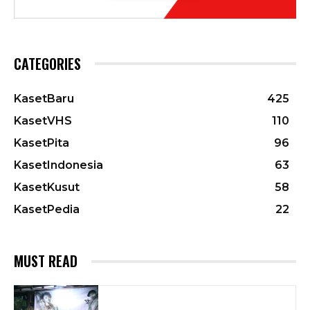
CATEGORIES
KasetBaru
425
KasetVHS
110
KasetPita
96
KasetIndonesia
63
KasetKusut
58
KasetPedia
22
MUST READ