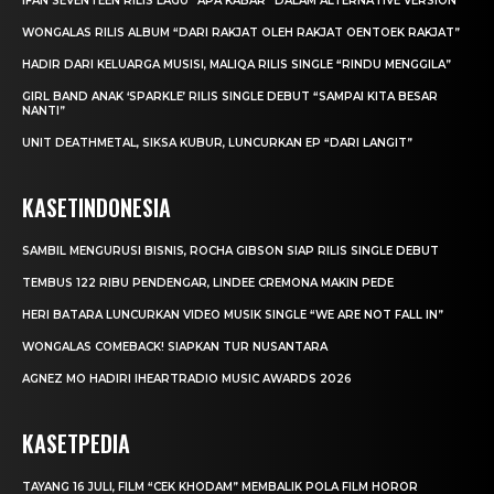
IFAN SEVENTEEN RILIS LAGU “APA KABAR” DALAM ALTERNATIVE VERSION
WONGALAS RILIS ALBUM “DARI RAKJAT OLEH RAKJAT OENTOEK RAKJAT”
HADIR DARI KELUARGA MUSISI, MALIQA RILIS SINGLE “RINDU MENGGILA”
GIRL BAND ANAK ‘SPARKLE’ RILIS SINGLE DEBUT “SAMPAI KITA BESAR
NANTI”
UNIT DEATHMETAL, SIKSA KUBUR, LUNCURKAN EP “DARI LANGIT”
KASETINDONESIA
SAMBIL MENGURUSI BISNIS, ROCHA GIBSON SIAP RILIS SINGLE DEBUT
TEMBUS 122 RIBU PENDENGAR, LINDEE CREMONA MAKIN PEDE
HERI BATARA LUNCURKAN VIDEO MUSIK SINGLE “WE ARE NOT FALL IN”
WONGALAS COMEBACK! SIAPKAN TUR NUSANTARA
AGNEZ MO HADIRI IHEARTRADIO MUSIC AWARDS 2026
KASETPEDIA
TAYANG 16 JULI, FILM “CEK KHODAM” MEMBALIK POLA FILM HOROR