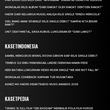
IFAN SEVENTEEN RILIS LAGU “APA KABAR” DALAM ALTERNATIVE VERSION
WONGALAS RILIS ALBUM “DARI RAKJAT OLEH RAKJAT OENTOEK RAKJAT”
HADIR DARI KELUARGA MUSISI, MALIQA RILIS SINGLE “RINDU MENGGILA”
GIRL BAND ANAK ‘SPARKLE’ RILIS SINGLE DEBUT “SAMPAI KITA BESAR
NANTI”
UNIT DEATHMETAL, SIKSA KUBUR, LUNCURKAN EP “DARI LANGIT”
KASETINDONESIA
SAMBIL MENGURUSI BISNIS, ROCHA GIBSON SIAP RILIS SINGLE DEBUT
TEMBUS 122 RIBU PENDENGAR, LINDEE CREMONA MAKIN PEDE
HERI BATARA LUNCURKAN VIDEO MUSIK SINGLE “WE ARE NOT FALL IN”
WONGALAS COMEBACK! SIAPKAN TUR NUSANTARA
AGNEZ MO HADIRI IHEARTRADIO MUSIC AWARDS 2026
KASETPEDIA
TAYANG 16 JULI, FILM “CEK KHODAM” MEMBALIK POLA FILM HOROR