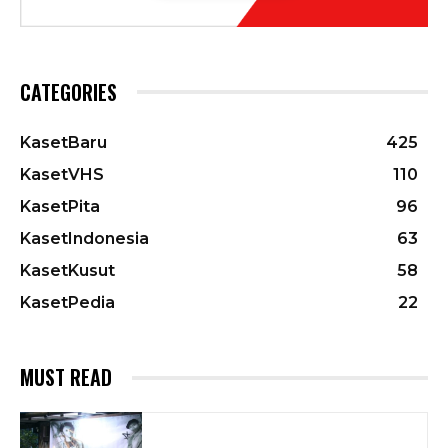
CATEGORIES
KasetBaru
425
KasetVHS
110
KasetPita
96
KasetIndonesia
63
KasetKusut
58
KasetPedia
22
MUST READ