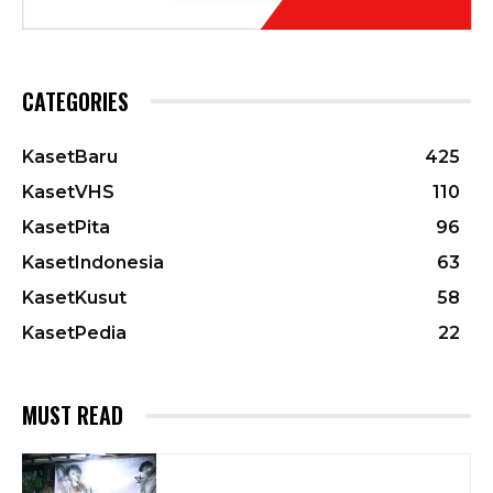
CATEGORIES
KasetBaru
425
KasetVHS
110
KasetPita
96
KasetIndonesia
63
KasetKusut
58
KasetPedia
22
MUST READ