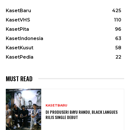
KasetBaru
425
KasetVHS
110
KasetPita
96
KasetIndonesia
63
KasetKusut
58
KasetPedia
22
MUST READ
KASETBARU
DI PRODUSERI BAYU RANDU, BLACK LANGUES
RILIS SINGLE DEBUT