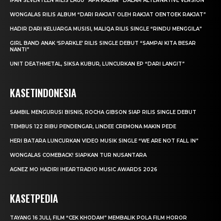
IFAN SEVENTEEN RILIS LAGU “APA KABAR” DALAM ALTERNATIVE VERSION
WONGALAS RILIS ALBUM “DARI RAKJAT OLEH RAKJAT OENTOEK RAKJAT”
HADIR DARI KELUARGA MUSISI, MALIQA RILIS SINGLE “RINDU MENGGILA”
GIRL BAND ANAK ‘SPARKLE’ RILIS SINGLE DEBUT “SAMPAI KITA BESAR
NANTI”
UNIT DEATHMETAL, SIKSA KUBUR, LUNCURKAN EP “DARI LANGIT”
KASETINDONESIA
SAMBIL MENGURUSI BISNIS, ROCHA GIBSON SIAP RILIS SINGLE DEBUT
TEMBUS 122 RIBU PENDENGAR, LINDEE CREMONA MAKIN PEDE
HERI BATARA LUNCURKAN VIDEO MUSIK SINGLE “WE ARE NOT FALL IN”
WONGALAS COMEBACK! SIAPKAN TUR NUSANTARA
AGNEZ MO HADIRI IHEARTRADIO MUSIC AWARDS 2026
KASETPEDIA
TAYANG 16 JULI, FILM “CEK KHODAM” MEMBALIK POLA FILM HOROR