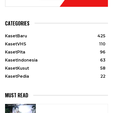
CATEGORIES
KasetBaru
425
KasetVHS
110
KasetPita
96
KasetIndonesia
63
KasetKusut
58
KasetPedia
22
MUST READ