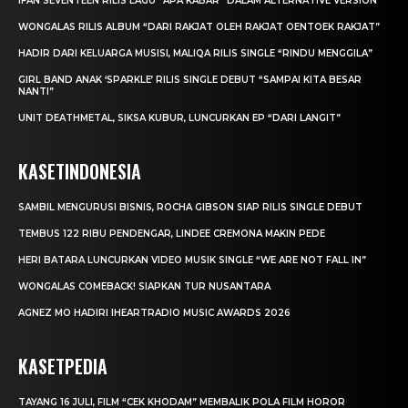
IFAN SEVENTEEN RILIS LAGU “APA KABAR” DALAM ALTERNATIVE VERSION
WONGALAS RILIS ALBUM “DARI RAKJAT OLEH RAKJAT OENTOEK RAKJAT”
HADIR DARI KELUARGA MUSISI, MALIQA RILIS SINGLE “RINDU MENGGILA”
GIRL BAND ANAK ‘SPARKLE’ RILIS SINGLE DEBUT “SAMPAI KITA BESAR
NANTI”
UNIT DEATHMETAL, SIKSA KUBUR, LUNCURKAN EP “DARI LANGIT”
KASETINDONESIA
SAMBIL MENGURUSI BISNIS, ROCHA GIBSON SIAP RILIS SINGLE DEBUT
TEMBUS 122 RIBU PENDENGAR, LINDEE CREMONA MAKIN PEDE
HERI BATARA LUNCURKAN VIDEO MUSIK SINGLE “WE ARE NOT FALL IN”
WONGALAS COMEBACK! SIAPKAN TUR NUSANTARA
AGNEZ MO HADIRI IHEARTRADIO MUSIC AWARDS 2026
KASETPEDIA
TAYANG 16 JULI, FILM “CEK KHODAM” MEMBALIK POLA FILM HOROR