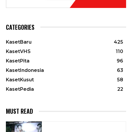
CATEGORIES
KasetBaru
425
KasetVHS
110
KasetPita
96
KasetIndonesia
63
KasetKusut
58
KasetPedia
22
MUST READ