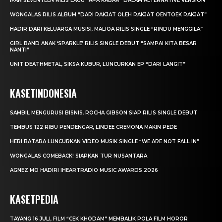
IFAN SEVENTEEN RILIS LAGU “APA KABAR” DALAM ALTERNATIVE VERSION
WONGALAS RILIS ALBUM “DARI RAKJAT OLEH RAKJAT OENTOEK RAKJAT”
HADIR DARI KELUARGA MUSISI, MALIQA RILIS SINGLE “RINDU MENGGILA”
GIRL BAND ANAK ‘SPARKLE’ RILIS SINGLE DEBUT “SAMPAI KITA BESAR
NANTI”
UNIT DEATHMETAL, SIKSA KUBUR, LUNCURKAN EP “DARI LANGIT”
KASETINDONESIA
SAMBIL MENGURUSI BISNIS, ROCHA GIBSON SIAP RILIS SINGLE DEBUT
TEMBUS 122 RIBU PENDENGAR, LINDEE CREMONA MAKIN PEDE
HERI BATARA LUNCURKAN VIDEO MUSIK SINGLE “WE ARE NOT FALL IN”
WONGALAS COMEBACK! SIAPKAN TUR NUSANTARA
AGNEZ MO HADIRI IHEARTRADIO MUSIC AWARDS 2026
KASETPEDIA
TAYANG 16 JULI, FILM “CEK KHODAM” MEMBALIK POLA FILM HOROR