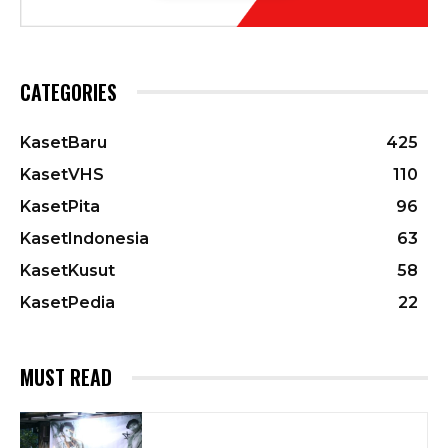
CATEGORIES
KasetBaru
425
KasetVHS
110
KasetPita
96
KasetIndonesia
63
KasetKusut
58
KasetPedia
22
MUST READ