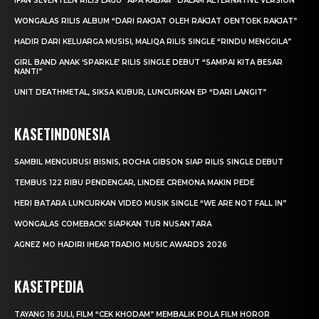
IFAN SEVENTEEN RILIS LAGU “APA KABAR” DALAM ALTERNATIVE VERSION
WONGALAS RILIS ALBUM “DARI RAKJAT OLEH RAKJAT OENTOEK RAKJAT”
HADIR DARI KELUARGA MUSISI, MALIQA RILIS SINGLE “RINDU MENGGILA”
GIRL BAND ANAK ‘SPARKLE’ RILIS SINGLE DEBUT “SAMPAI KITA BESAR
NANTI”
UNIT DEATHMETAL, SIKSA KUBUR, LUNCURKAN EP “DARI LANGIT”
KASETINDONESIA
SAMBIL MENGURUSI BISNIS, ROCHA GIBSON SIAP RILIS SINGLE DEBUT
TEMBUS 122 RIBU PENDENGAR, LINDEE CREMONA MAKIN PEDE
HERI BATARA LUNCURKAN VIDEO MUSIK SINGLE “WE ARE NOT FALL IN”
WONGALAS COMEBACK! SIAPKAN TUR NUSANTARA
AGNEZ MO HADIRI IHEARTRADIO MUSIC AWARDS 2026
KASETPEDIA
TAYANG 16 JULI, FILM “CEK KHODAM” MEMBALIK POLA FILM HOROR