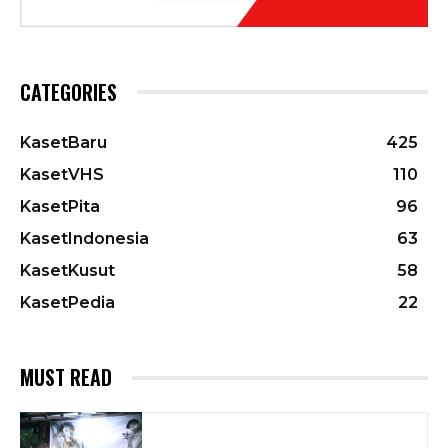
CATEGORIES
KasetBaru
425
KasetVHS
110
KasetPita
96
KasetIndonesia
63
KasetKusut
58
KasetPedia
22
MUST READ